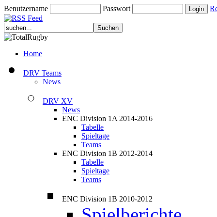
Benutzername
Passwort
Re
Home
DRV Teams
News
DRV XV
News
ENC Division 1A 2014-2016
Tabelle
Spieltage
Teams
ENC Division 1B 2012-2014
Tabelle
Spieltage
Teams
ENC Division 1B 2010-2012
Spielberichte