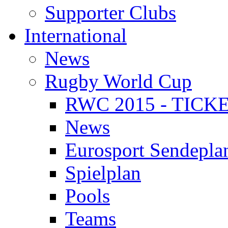
Supporter Clubs
International
News
Rugby World Cup
RWC 2015 - TICK
News
Eurosport Sendepla
Spielplan
Pools
Teams