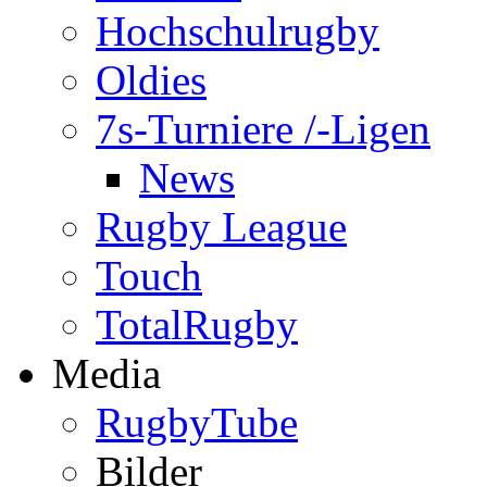
Hochschulrugby
Oldies
7s-Turniere /-Ligen
News
Rugby League
Touch
TotalRugby
Media
RugbyTube
Bilder