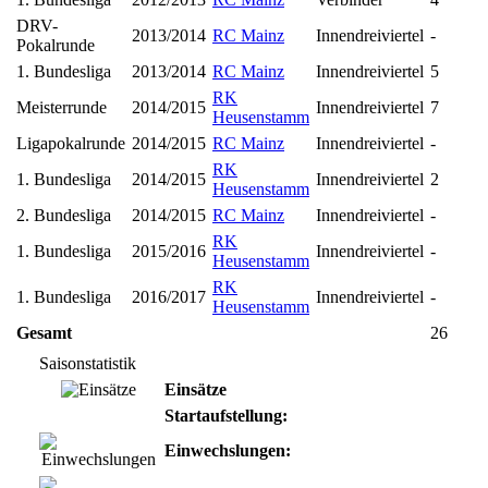
DRV-
2013/2014
RC Mainz
Innendreiviertel
-
Pokalrunde
1. Bundesliga
2013/2014
RC Mainz
Innendreiviertel
5
RK
Meisterrunde
2014/2015
Innendreiviertel
7
Heusenstamm
Ligapokalrunde
2014/2015
RC Mainz
Innendreiviertel
-
RK
1. Bundesliga
2014/2015
Innendreiviertel
2
Heusenstamm
2. Bundesliga
2014/2015
RC Mainz
Innendreiviertel
-
RK
1. Bundesliga
2015/2016
Innendreiviertel
-
Heusenstamm
RK
1. Bundesliga
2016/2017
Innendreiviertel
-
Heusenstamm
Gesamt
26
Saisonstatistik
Einsätze
Startaufstellung:
Einwechslungen: