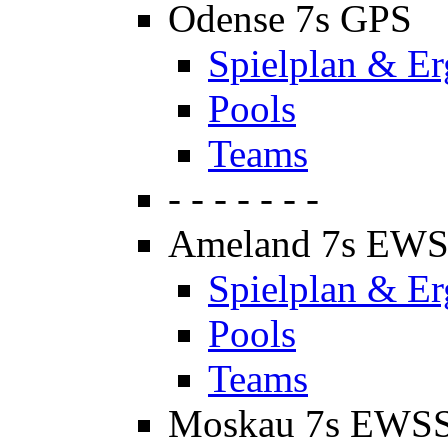
Odense 7s GPS
Spielplan & Er
Pools
Teams
- - - - - - -
Ameland 7s EW
Spielplan & Er
Pools
Teams
Moskau 7s EWS