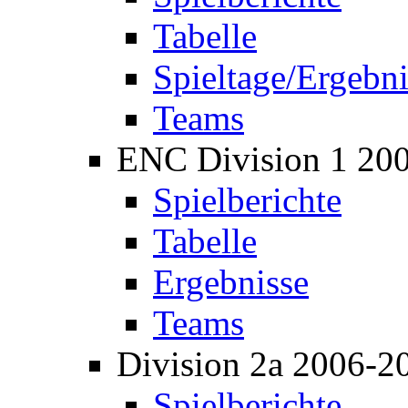
Tabelle
Spieltage/Ergebni
Teams
ENC Division 1 20
Spielberichte
Tabelle
Ergebnisse
Teams
Division 2a 2006-2
Spielberichte