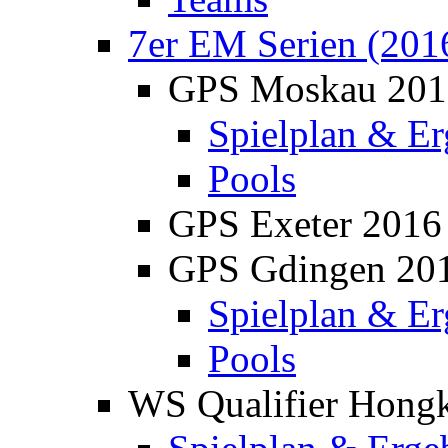
7er EM Serien (201
GPS Moskau 201
Spielplan & Er
Pools
GPS Exeter 2016
GPS Gdingen 20
Spielplan & Er
Pools
WS Qualifier Hong