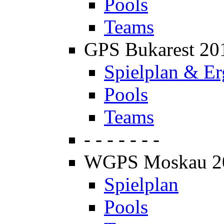
Pools
Teams
GPS Bukarest 20
Spielplan & Er
Pools
Teams
- - - - - - -
WGPS Moskau 2
Spielplan
Pools