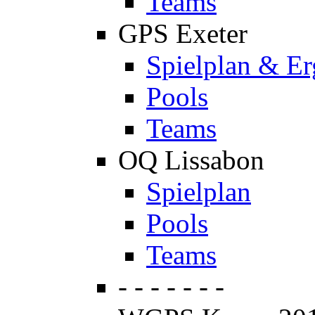
Teams
GPS Exeter
Spielplan & Er
Pools
Teams
OQ Lissabon
Spielplan
Pools
Teams
- - - - - - -