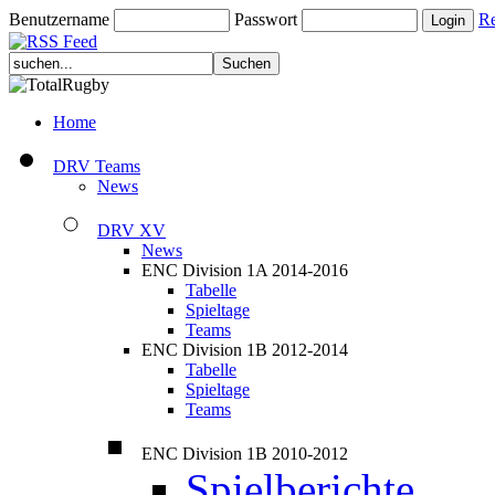
Benutzername
Passwort
Re
Home
DRV Teams
News
DRV XV
News
ENC Division 1A 2014-2016
Tabelle
Spieltage
Teams
ENC Division 1B 2012-2014
Tabelle
Spieltage
Teams
ENC Division 1B 2010-2012
Spielberichte