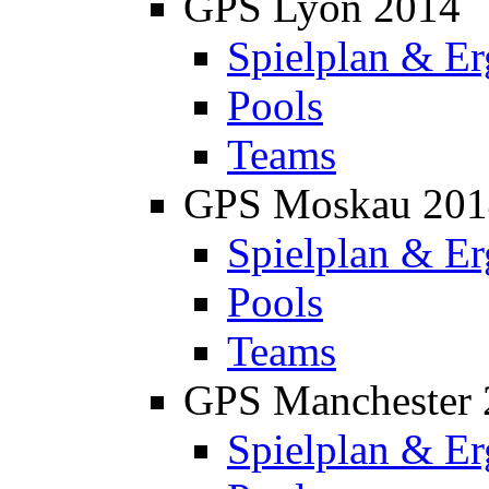
GPS Lyon 2014
Spielplan & Er
Pools
Teams
GPS Moskau 201
Spielplan & Er
Pools
Teams
GPS Manchester 
Spielplan & Er