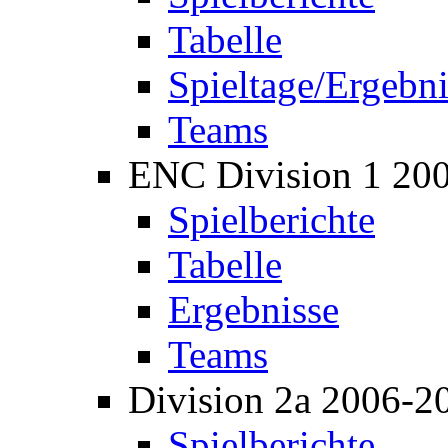
Tabelle
Spieltage/Ergebni
Teams
ENC Division 1 20
Spielberichte
Tabelle
Ergebnisse
Teams
Division 2a 2006-2
Spielberichte