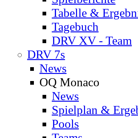
Tabelle & Ergebn
Tagebuch
DRV XV - Team
DRV 7s
News
OQ Monaco
News
Spielplan & Erge
Pools
Teams