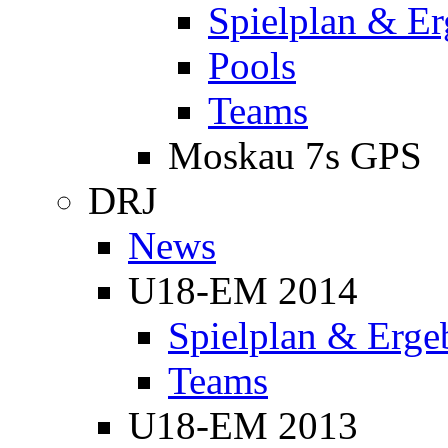
Spielplan & Er
Pools
Teams
Moskau 7s GPS
DRJ
News
U18-EM 2014
Spielplan & Erge
Teams
U18-EM 2013