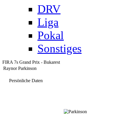
DRV
Liga
Pokal
Sonstiges
FIRA 7s Grand Prix - Bukarest
Raynor Parkinson
Persönliche Daten