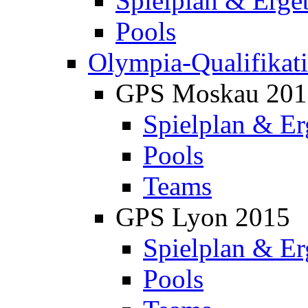
Spielplan & Erge
Pools
Olympia-Qualifikat
GPS Moskau 201
Spielplan & Er
Pools
Teams
GPS Lyon 2015
Spielplan & Er
Pools