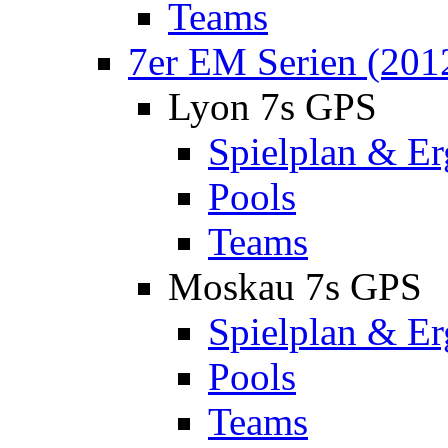
Teams
7er EM Serien (201
Lyon 7s GPS
Spielplan & Er
Pools
Teams
Moskau 7s GPS
Spielplan & Er
Pools
Teams