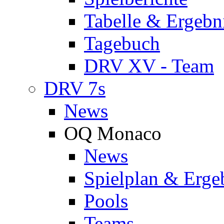
Tabelle & Ergebn
Tagebuch
DRV XV - Team
DRV 7s
News
OQ Monaco
News
Spielplan & Erge
Pools
Teams