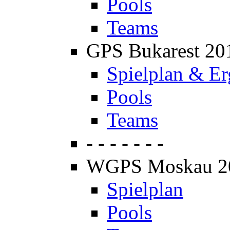
Pools
Teams
GPS Bukarest 20
Spielplan & Er
Pools
Teams
- - - - - - -
WGPS Moskau 2
Spielplan
Pools