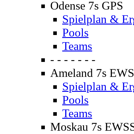
Odense 7s GPS
Spielplan & Er
Pools
Teams
- - - - - - -
Ameland 7s EW
Spielplan & Er
Pools
Teams
Moskau 7s EWS