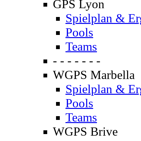
GPS Lyon
Spielplan & Er
Pools
Teams
- - - - - - -
WGPS Marbella
Spielplan & Er
Pools
Teams
WGPS Brive