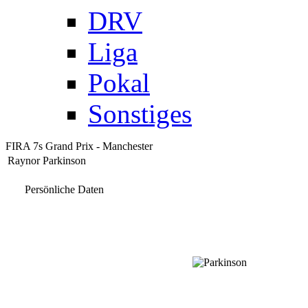
DRV
Liga
Pokal
Sonstiges
FIRA 7s Grand Prix - Manchester
Raynor Parkinson
Persönliche Daten