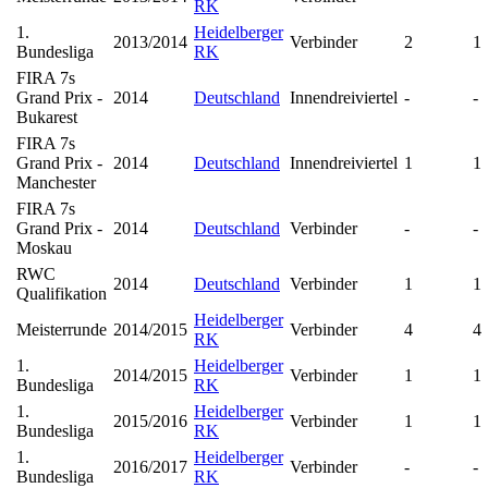
RK
1.
Heidelberger
2013/2014
Verbinder
2
1
Bundesliga
RK
FIRA 7s
Grand Prix -
2014
Deutschland
Innendreiviertel
-
-
Bukarest
FIRA 7s
Grand Prix -
2014
Deutschland
Innendreiviertel
1
1
Manchester
FIRA 7s
Grand Prix -
2014
Deutschland
Verbinder
-
-
Moskau
RWC
2014
Deutschland
Verbinder
1
1
Qualifikation
Heidelberger
Meisterrunde
2014/2015
Verbinder
4
4
RK
1.
Heidelberger
2014/2015
Verbinder
1
1
Bundesliga
RK
1.
Heidelberger
2015/2016
Verbinder
1
1
Bundesliga
RK
1.
Heidelberger
2016/2017
Verbinder
-
-
Bundesliga
RK