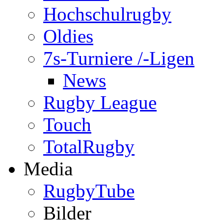
Hochschulrugby
Oldies
7s-Turniere /-Ligen
News
Rugby League
Touch
TotalRugby
Media
RugbyTube
Bilder