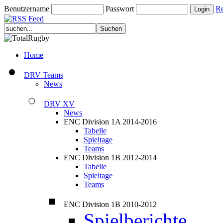
Benutzername
Passwort
Re
Home
DRV Teams
News
DRV XV
News
ENC Division 1A 2014-2016
Tabelle
Spieltage
Teams
ENC Division 1B 2012-2014
Tabelle
Spieltage
Teams
ENC Division 1B 2010-2012
Spielberichte