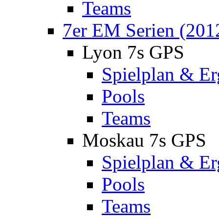
Teams
7er EM Serien (201
Lyon 7s GPS
Spielplan & Er
Pools
Teams
Moskau 7s GPS
Spielplan & Er
Pools
Teams