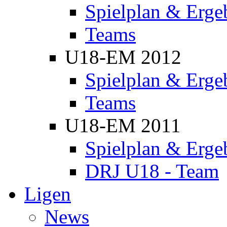
Spielplan & Erge
Teams
U18-EM 2012
Spielplan & Erge
Teams
U18-EM 2011
Spielplan & Erge
DRJ U18 - Team
Ligen
News