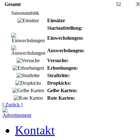
Gesamt
52
3
Saisonstatistik
Einsätze
Startaufstellung:
Einwechslungen:
Auswechslungen:
Versuche:
Erhoehungen:
Straftritte:
Dropkicks:
Gelbe Karten:
Rote Karten:
[ Zurück ]
Kontakt