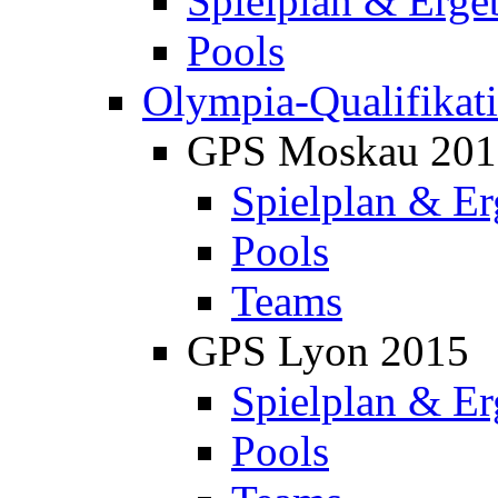
Spielplan & Erge
Pools
Olympia-Qualifikat
GPS Moskau 201
Spielplan & Er
Pools
Teams
GPS Lyon 2015
Spielplan & Er
Pools