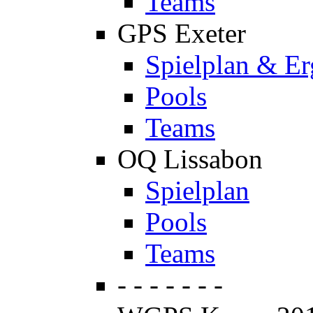
Teams
GPS Exeter
Spielplan & Er
Pools
Teams
OQ Lissabon
Spielplan
Pools
Teams
- - - - - - -