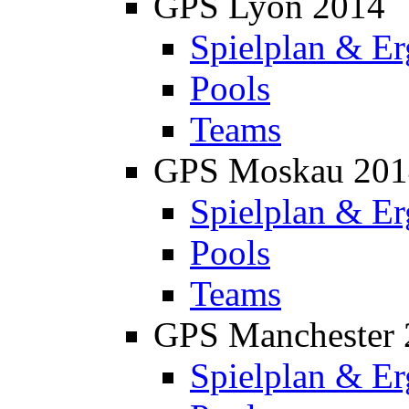
GPS Lyon 2014
Spielplan & Er
Pools
Teams
GPS Moskau 201
Spielplan & Er
Pools
Teams
GPS Manchester 
Spielplan & Er