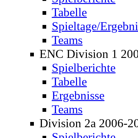
Tabelle
Spieltage/Ergebni
Teams
ENC Division 1 20
Spielberichte
Tabelle
Ergebnisse
Teams
Division 2a 2006-2
Spielberichte