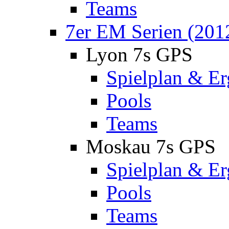
Teams
7er EM Serien (201
Lyon 7s GPS
Spielplan & Er
Pools
Teams
Moskau 7s GPS
Spielplan & Er
Pools
Teams