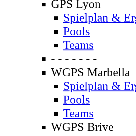
GPS Lyon
Spielplan & Er
Pools
Teams
- - - - - - -
WGPS Marbella
Spielplan & Er
Pools
Teams
WGPS Brive