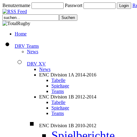
Benutzername
Passwort
Re
Home
DRV Teams
News
DRV XV
News
ENC Division 1A 2014-2016
Tabelle
Spieltage
Teams
ENC Division 1B 2012-2014
Tabelle
Spieltage
Teams
ENC Division 1B 2010-2012
Spielberichte