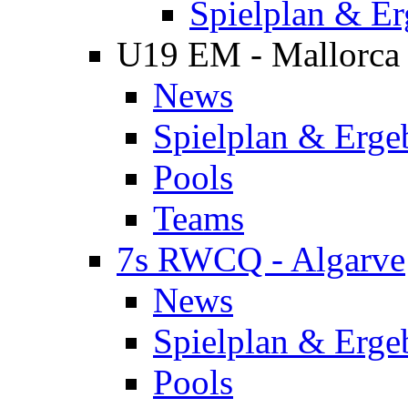
Spielplan & Er
U19 EM - Mallorca
News
Spielplan & Erge
Pools
Teams
7s RWCQ - Algarve
News
Spielplan & Erge
Pools