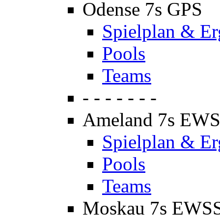
Odense 7s GPS
Spielplan & Er
Pools
Teams
- - - - - - -
Ameland 7s EW
Spielplan & Er
Pools
Teams
Moskau 7s EWS