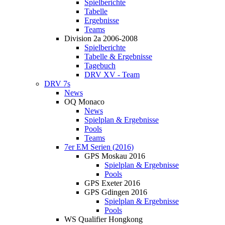
Spielberichte
Tabelle
Ergebnisse
Teams
Division 2a 2006-2008
Spielberichte
Tabelle & Ergebnisse
Tagebuch
DRV XV - Team
DRV 7s
News
OQ Monaco
News
Spielplan & Ergebnisse
Pools
Teams
7er EM Serien (2016)
GPS Moskau 2016
Spielplan & Ergebnisse
Pools
GPS Exeter 2016
GPS Gdingen 2016
Spielplan & Ergebnisse
Pools
WS Qualifier Hongkong