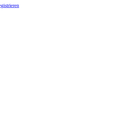
gistrieren