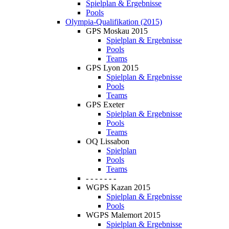
Spielplan & Ergebnisse
Pools
Olympia-Qualifikation (2015)
GPS Moskau 2015
Spielplan & Ergebnisse
Pools
Teams
GPS Lyon 2015
Spielplan & Ergebnisse
Pools
Teams
GPS Exeter
Spielplan & Ergebnisse
Pools
Teams
OQ Lissabon
Spielplan
Pools
Teams
- - - - - - -
WGPS Kazan 2015
Spielplan & Ergebnisse
Pools
WGPS Malemort 2015
Spielplan & Ergebnisse