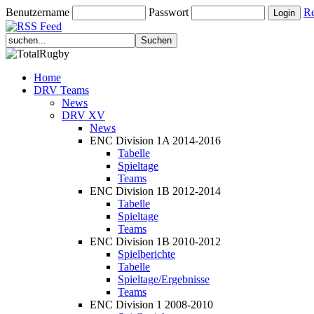
Benutzername
Passwort
Re
Home
DRV Teams
News
DRV XV
News
ENC Division 1A 2014-2016
Tabelle
Spieltage
Teams
ENC Division 1B 2012-2014
Tabelle
Spieltage
Teams
ENC Division 1B 2010-2012
Spielberichte
Tabelle
Spieltage/Ergebnisse
Teams
ENC Division 1 2008-2010