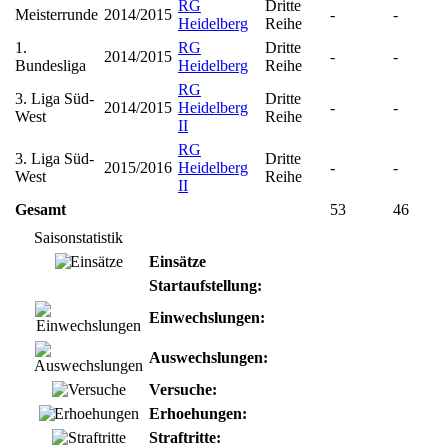
RG
Dritte
Meisterrunde
2014/2015
-
-
Heidelberg
Reihe
1.
RG
Dritte
2014/2015
-
-
Bundesliga
Heidelberg
Reihe
RG
3. Liga Süd-
Dritte
2014/2015
Heidelberg
-
-
West
Reihe
II
RG
3. Liga Süd-
Dritte
2015/2016
Heidelberg
-
-
West
Reihe
II
Gesamt
53
46
Saisonstatistik
Einsätze
Startaufstellung:
Einwechslungen:
Auswechslungen:
Versuche:
Erhoehungen:
Straftritte: