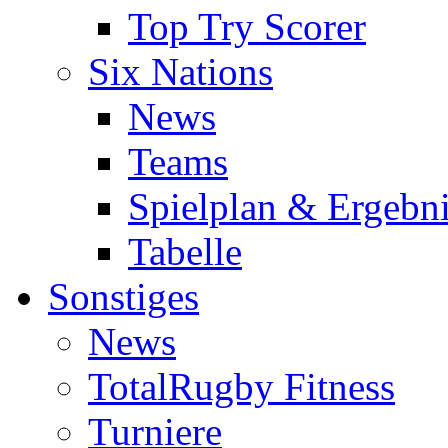
Top Try Scorer
Six Nations
News
Teams
Spielplan & Ergebni
Tabelle
Sonstiges
News
TotalRugby Fitness
Turniere