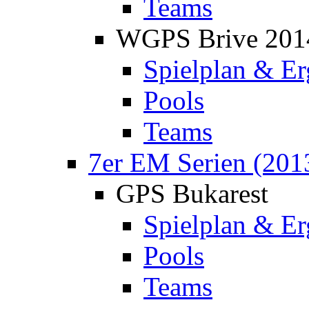
Teams
WGPS Brive 201
Spielplan & Er
Pools
Teams
7er EM Serien (201
GPS Bukarest
Spielplan & Er
Pools
Teams