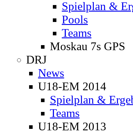
Spielplan & Er
Pools
Teams
Moskau 7s GPS
DRJ
News
U18-EM 2014
Spielplan & Erge
Teams
U18-EM 2013