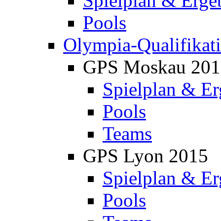
Spielplan & Erge
Pools
Olympia-Qualifikat
GPS Moskau 201
Spielplan & Er
Pools
Teams
GPS Lyon 2015
Spielplan & Er
Pools