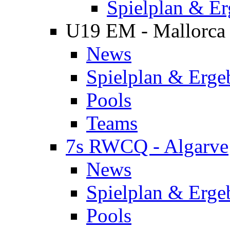
Spielplan & Er
U19 EM - Mallorca
News
Spielplan & Erge
Pools
Teams
7s RWCQ - Algarve
News
Spielplan & Erge
Pools