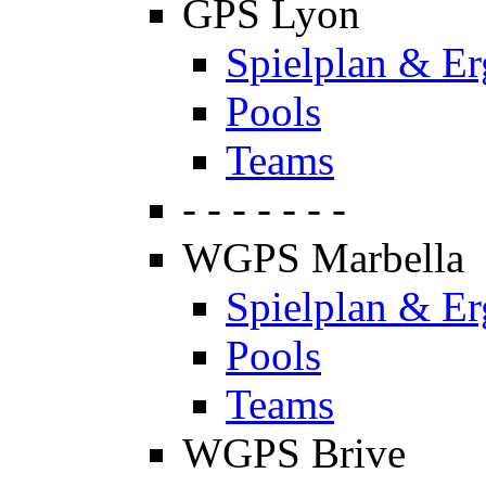
GPS Lyon
Spielplan & Er
Pools
Teams
- - - - - - -
WGPS Marbella
Spielplan & Er
Pools
Teams
WGPS Brive