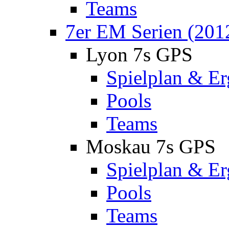
Teams
7er EM Serien (201
Lyon 7s GPS
Spielplan & Er
Pools
Teams
Moskau 7s GPS
Spielplan & Er
Pools
Teams