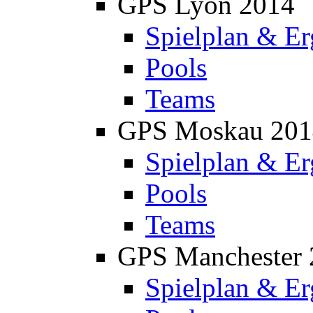
GPS Lyon 2014
Spielplan & Er
Pools
Teams
GPS Moskau 201
Spielplan & Er
Pools
Teams
GPS Manchester 
Spielplan & Er