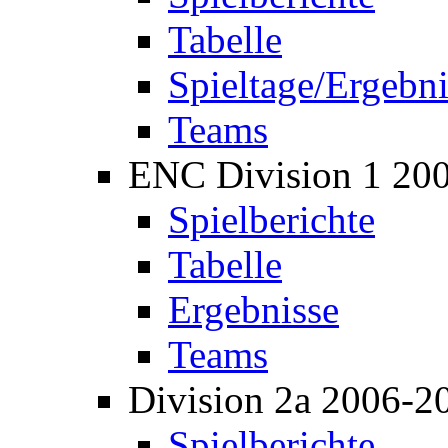
Tabelle
Spieltage/Ergebni
Teams
ENC Division 1 20
Spielberichte
Tabelle
Ergebnisse
Teams
Division 2a 2006-2
Spielberichte