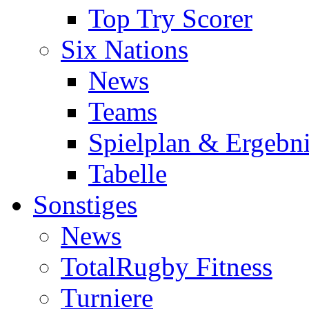
Top Try Scorer
Six Nations
News
Teams
Spielplan & Ergebni
Tabelle
Sonstiges
News
TotalRugby Fitness
Turniere