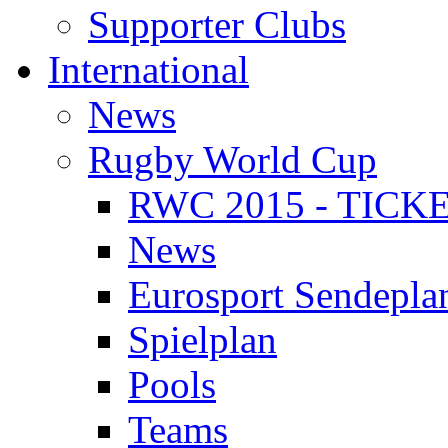
Supporter Clubs
International
News
Rugby World Cup
RWC 2015 - TICK
News
Eurosport Sendepla
Spielplan
Pools
Teams