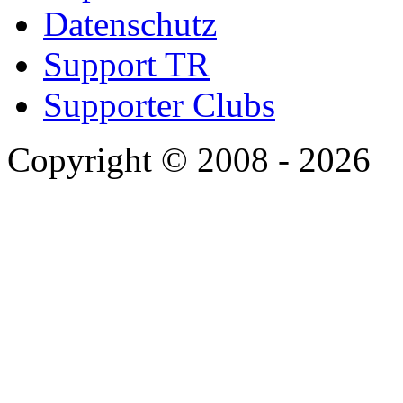
Datenschutz
Support TR
Supporter Clubs
Copyright © 2008 - 2026