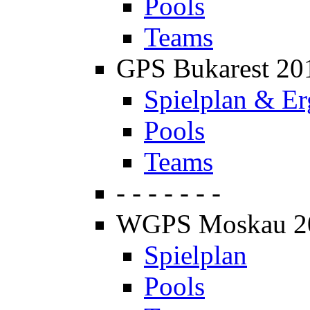
Pools
Teams
GPS Bukarest 20
Spielplan & Er
Pools
Teams
- - - - - - -
WGPS Moskau 2
Spielplan
Pools