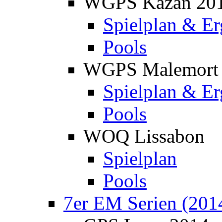
WGPS Kazan 20
Spielplan & Er
Pools
WGPS Malemort
Spielplan & Er
Pools
WOQ Lissabon
Spielplan
Pools
7er EM Serien (201