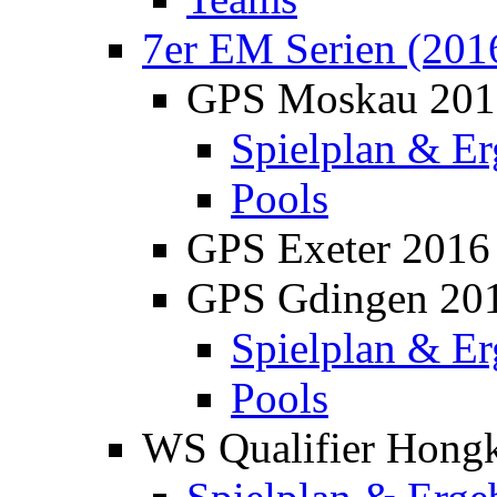
7er EM Serien (201
GPS Moskau 201
Spielplan & Er
Pools
GPS Exeter 2016
GPS Gdingen 20
Spielplan & Er
Pools
WS Qualifier Hong