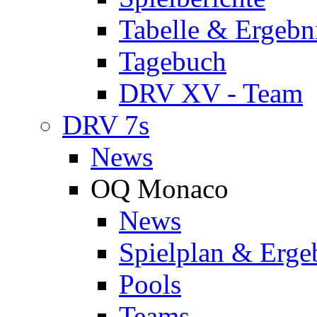
Tabelle & Ergebn
Tagebuch
DRV XV - Team
DRV 7s
News
OQ Monaco
News
Spielplan & Erge
Pools
Teams