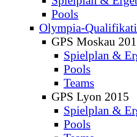
Spielplan & Erge
Pools
Olympia-Qualifikat
GPS Moskau 201
Spielplan & Er
Pools
Teams
GPS Lyon 2015
Spielplan & Er
Pools