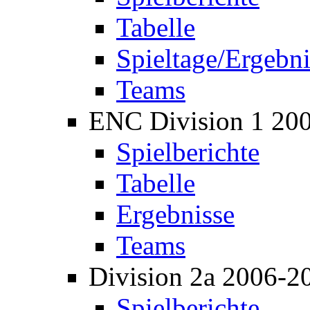
Tabelle
Spieltage/Ergebni
Teams
ENC Division 1 20
Spielberichte
Tabelle
Ergebnisse
Teams
Division 2a 2006-2
Spielberichte