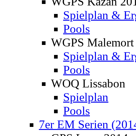
WGPS Kazan 20
Spielplan & Er
Pools
WGPS Malemort
Spielplan & Er
Pools
WOQ Lissabon
Spielplan
Pools
7er EM Serien (201