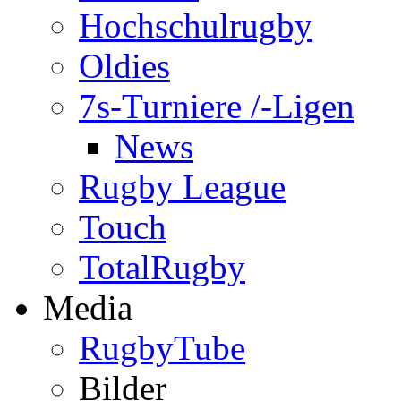
Hochschulrugby
Oldies
7s-Turniere /-Ligen
News
Rugby League
Touch
TotalRugby
Media
RugbyTube
Bilder