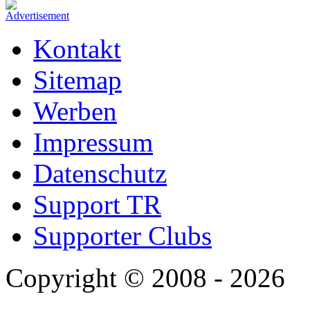
Kontakt
Sitemap
Werben
Impressum
Datenschutz
Support TR
Supporter Clubs
Copyright © 2008 - 2026