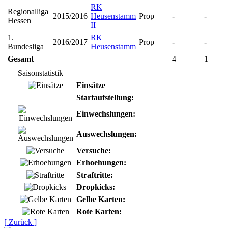
RK
Regionalliga
2015/2016
Heusenstamm
Prop
-
-
Hessen
II
1.
RK
2016/2017
Prop
-
-
Bundesliga
Heusenstamm
Gesamt
4
1
Saisonstatistik
Einsätze
Startaufstellung:
Einwechslungen:
Auswechslungen:
Versuche:
Erhoehungen:
Straftritte:
Dropkicks:
Gelbe Karten:
Rote Karten:
[ Zurück ]