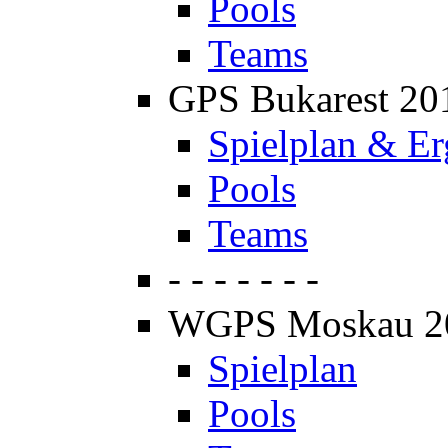
Pools
Teams
GPS Bukarest 20
Spielplan & Er
Pools
Teams
- - - - - - -
WGPS Moskau 2
Spielplan
Pools