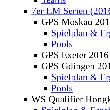
7er EM Serien (201
GPS Moskau 201
Spielplan & Er
Pools
GPS Exeter 2016
GPS Gdingen 20
Spielplan & Er
Pools
WS Qualifier Hong