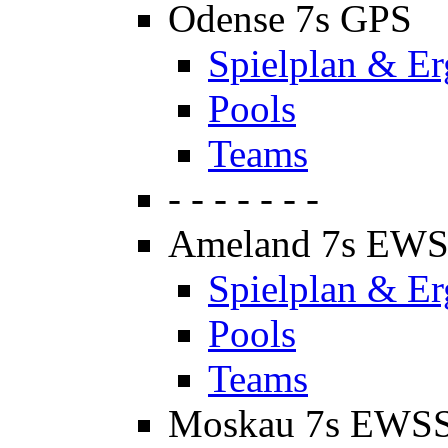
Odense 7s GPS
Spielplan & Er
Pools
Teams
- - - - - - -
Ameland 7s EW
Spielplan & Er
Pools
Teams
Moskau 7s EWS