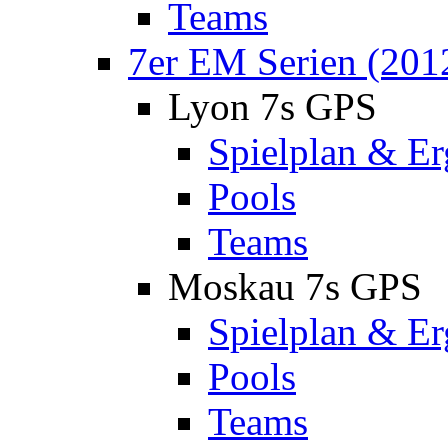
Teams
7er EM Serien (201
Lyon 7s GPS
Spielplan & Er
Pools
Teams
Moskau 7s GPS
Spielplan & Er
Pools
Teams