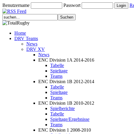
Benutzername
Passwort
Re
Home
DRV Teams
News
DRV XV
News
ENC Division 1A 2014-2016
Tabelle
Spieltage
Teams
ENC Division 1B 2012-2014
Tabelle
Spieltage
Teams
ENC Division 1B 2010-2012
Spielberichte
Tabelle
Spieltage/Ergebnisse
Teams
ENC Division 1 2008-2010