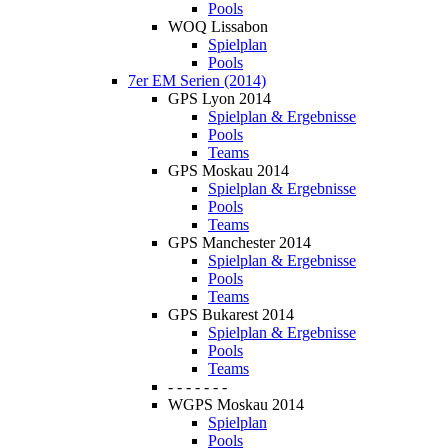
Pools
WOQ Lissabon
Spielplan
Pools
7er EM Serien (2014)
GPS Lyon 2014
Spielplan & Ergebnisse
Pools
Teams
GPS Moskau 2014
Spielplan & Ergebnisse
Pools
Teams
GPS Manchester 2014
Spielplan & Ergebnisse
Pools
Teams
GPS Bukarest 2014
Spielplan & Ergebnisse
Pools
Teams
- - - - - - -
WGPS Moskau 2014
Spielplan
Pools