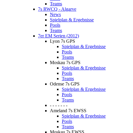
Teams
7s RWCQ - Algarve
News
Spielplan & Ergebnisse
Pools
Teams
7er EM Serien (2012)
Lyon 7s GPS
Spielplan & Ergebnisse
Pools
Teams
Moskau 7s GPS
Spielplan & Ergebnisse
Pools
Teams
Odense 7s GPS
Spielplan & Ergebnisse
Pools
Teams
- - - - - - -
Ameland 7s EWSS
Spielplan & Ergebnisse
Pools
Teams
Moskau 7s EWSS