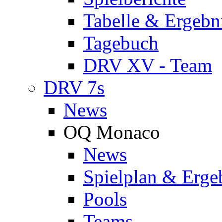
Tabelle & Ergebn
Tagebuch
DRV XV - Team
DRV 7s
News
OQ Monaco
News
Spielplan & Erge
Pools
Teams