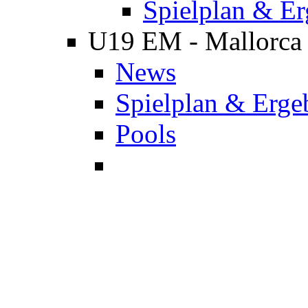
Spielplan & Er
U19 EM - Mallorca
News
Spielplan & Erge
Pools