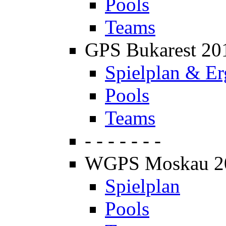
Pools
Teams
GPS Bukarest 20
Spielplan & Er
Pools
Teams
- - - - - - -
WGPS Moskau 2
Spielplan
Pools