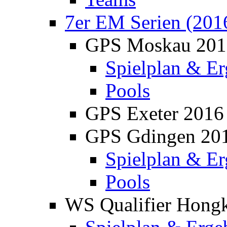
7er EM Serien (201
GPS Moskau 201
Spielplan & Er
Pools
GPS Exeter 2016
GPS Gdingen 20
Spielplan & Er
Pools
WS Qualifier Hong