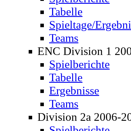
Tabelle
Spieltage/Ergebni
Teams
ENC Division 1 20
Spielberichte
Tabelle
Ergebnisse
Teams
Division 2a 2006-2
Spielberichte