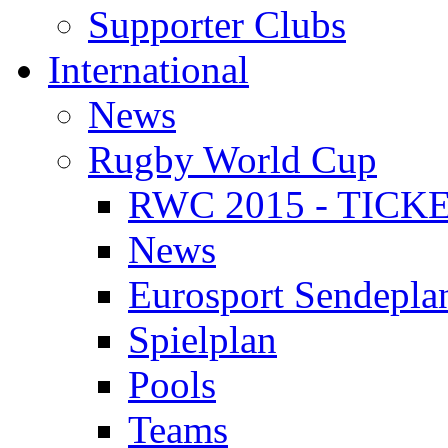
Supporter Clubs
International
News
Rugby World Cup
RWC 2015 - TICK
News
Eurosport Sendepla
Spielplan
Pools
Teams