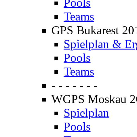
Pools
Teams
GPS Bukarest 20
Spielplan & Er
Pools
Teams
- - - - - - -
WGPS Moskau 2
Spielplan
Pools