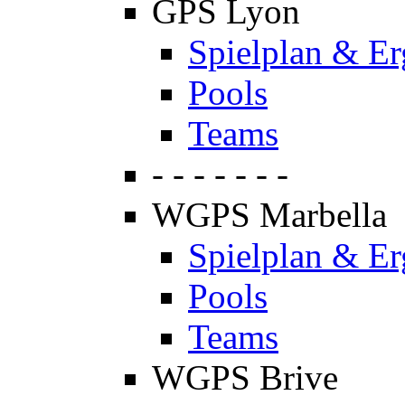
GPS Lyon
Spielplan & Er
Pools
Teams
- - - - - - -
WGPS Marbella
Spielplan & Er
Pools
Teams
WGPS Brive