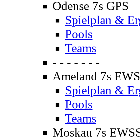
Odense 7s GPS
Spielplan & Er
Pools
Teams
- - - - - - -
Ameland 7s EW
Spielplan & Er
Pools
Teams
Moskau 7s EWS