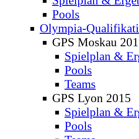
Spielplan & Erge
Pools
Olympia-Qualifikat
GPS Moskau 201
Spielplan & Er
Pools
Teams
GPS Lyon 2015
Spielplan & Er
Pools