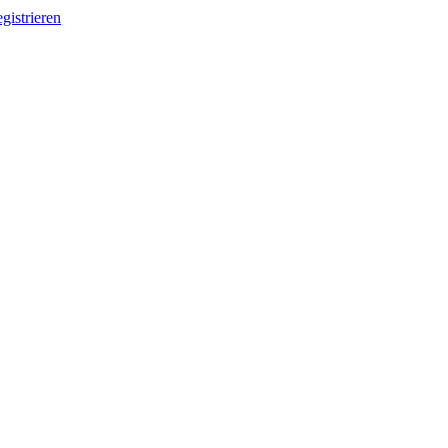
gistrieren