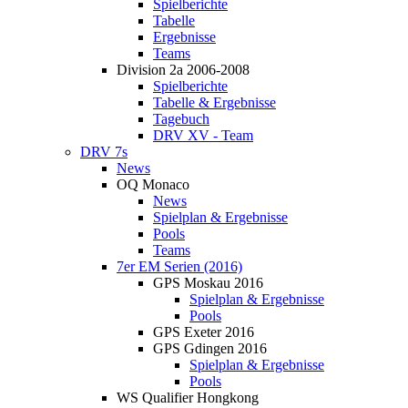
Spielberichte
Tabelle
Ergebnisse
Teams
Division 2a 2006-2008
Spielberichte
Tabelle & Ergebnisse
Tagebuch
DRV XV - Team
DRV 7s
News
OQ Monaco
News
Spielplan & Ergebnisse
Pools
Teams
7er EM Serien (2016)
GPS Moskau 2016
Spielplan & Ergebnisse
Pools
GPS Exeter 2016
GPS Gdingen 2016
Spielplan & Ergebnisse
Pools
WS Qualifier Hongkong