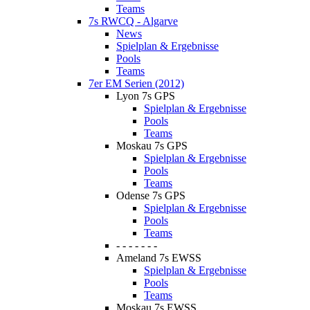
Teams
7s RWCQ - Algarve
News
Spielplan & Ergebnisse
Pools
Teams
7er EM Serien (2012)
Lyon 7s GPS
Spielplan & Ergebnisse
Pools
Teams
Moskau 7s GPS
Spielplan & Ergebnisse
Pools
Teams
Odense 7s GPS
Spielplan & Ergebnisse
Pools
Teams
- - - - - - -
Ameland 7s EWSS
Spielplan & Ergebnisse
Pools
Teams
Moskau 7s EWSS