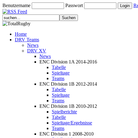
Benutzername
Passwort
Re
Home
DRV Teams
News
DRV XV
News
ENC Division 1A 2014-2016
Tabelle
Spieltage
Teams
ENC Division 1B 2012-2014
Tabelle
Spieltage
Teams
ENC Division 1B 2010-2012
Spielberichte
Tabelle
Spieltage/Ergebnisse
Teams
ENC Division 1 2008-2010