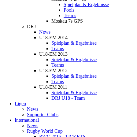
Spielplan & Ergebnisse
Pools
Teams
Moskau 7s GPS
DRJ
News
U18-EM 2014
Spielplan & Ergebnisse
Teams
U18-EM 2013
Spielplan & Ergebnisse
Teams
U18-EM 2012
Spielplan & Ergebnisse
Teams
U18-EM 2011
Spielplan & Ergebnisse
DRJ U18 - Team
Ligen
News
Supporter Clubs
International
News
Rugby World Cup
RWC 2015 - TICKETS