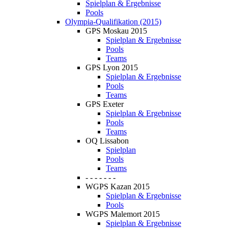
Spielplan & Ergebnisse
Pools
Olympia-Qualifikation (2015)
GPS Moskau 2015
Spielplan & Ergebnisse
Pools
Teams
GPS Lyon 2015
Spielplan & Ergebnisse
Pools
Teams
GPS Exeter
Spielplan & Ergebnisse
Pools
Teams
OQ Lissabon
Spielplan
Pools
Teams
- - - - - - -
WGPS Kazan 2015
Spielplan & Ergebnisse
Pools
WGPS Malemort 2015
Spielplan & Ergebnisse