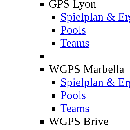
GPS Lyon
Spielplan & Er
Pools
Teams
- - - - - - -
WGPS Marbella
Spielplan & Er
Pools
Teams
WGPS Brive