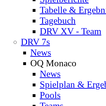
Tabelle & Ergebn
Tagebuch
DRV XV - Team
DRV 7s
News
OQ Monaco
News
Spielplan & Erge
Pools
Teams