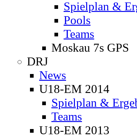
Spielplan & Er
Pools
Teams
Moskau 7s GPS
DRJ
News
U18-EM 2014
Spielplan & Erge
Teams
U18-EM 2013