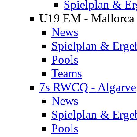
Spielplan & Er
U19 EM - Mallorca
News
Spielplan & Erge
Pools
Teams
7s RWCQ - Algarve
News
Spielplan & Erge
Pools