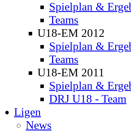
Spielplan & Erge
Teams
U18-EM 2012
Spielplan & Erge
Teams
U18-EM 2011
Spielplan & Erge
DRJ U18 - Team
Ligen
News