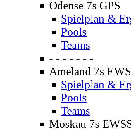
Odense 7s GPS
Spielplan & Er
Pools
Teams
- - - - - - -
Ameland 7s EW
Spielplan & Er
Pools
Teams
Moskau 7s EWS