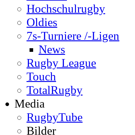
Hochschulrugby
Oldies
7s-Turniere /-Ligen
News
Rugby League
Touch
TotalRugby
Media
RugbyTube
Bilder