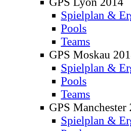
GPS Lyon 2014
Spielplan & Er
Pools
Teams
GPS Moskau 201
Spielplan & Er
Pools
Teams
GPS Manchester 
Spielplan & Er