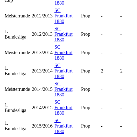
Cup
1880
SC
Meisterrunde
2012/2013
Frankfurt
Prop
-
-
1880
SC
1.
2012/2013
Frankfurt
Prop
-
-
Bundesliga
1880
SC
Meisterrunde
2013/2014
Frankfurt
Prop
-
-
1880
SC
1.
2013/2014
Frankfurt
Prop
2
2
Bundesliga
1880
SC
Meisterrunde
2014/2015
Frankfurt
Prop
-
-
1880
SC
1.
2014/2015
Frankfurt
Prop
-
-
Bundesliga
1880
SC
1.
2015/2016
Frankfurt
Prop
-
-
Bundesliga
1880