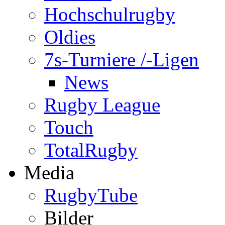
Hochschulrugby
Oldies
7s-Turniere /-Ligen
News
Rugby League
Touch
TotalRugby
Media
RugbyTube
Bilder