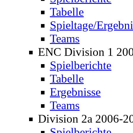
Tabelle
Spieltage/Ergebni
Teams
ENC Division 1 20
Spielberichte
Tabelle
Ergebnisse
Teams
Division 2a 2006-2
Spielberichte