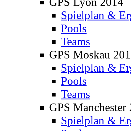
GPS Lyon 2014
Spielplan & Er
Pools
Teams
GPS Moskau 201
Spielplan & Er
Pools
Teams
GPS Manchester 
Spielplan & Er