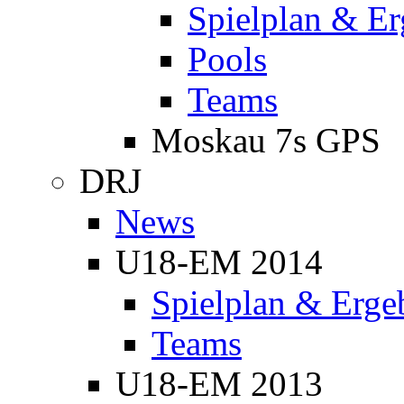
Spielplan & Er
Pools
Teams
Moskau 7s GPS
DRJ
News
U18-EM 2014
Spielplan & Erge
Teams
U18-EM 2013