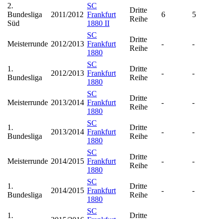
2.
SC
Dritte
Bundesliga
2011/2012
Frankfurt
6
5
Reihe
Süd
1880 II
SC
Dritte
Meisterrunde
2012/2013
Frankfurt
-
-
Reihe
1880
SC
1.
Dritte
2012/2013
Frankfurt
-
-
Bundesliga
Reihe
1880
SC
Dritte
Meisterrunde
2013/2014
Frankfurt
-
-
Reihe
1880
SC
1.
Dritte
2013/2014
Frankfurt
-
-
Bundesliga
Reihe
1880
SC
Dritte
Meisterrunde
2014/2015
Frankfurt
-
-
Reihe
1880
SC
1.
Dritte
2014/2015
Frankfurt
-
-
Bundesliga
Reihe
1880
SC
1.
Dritte