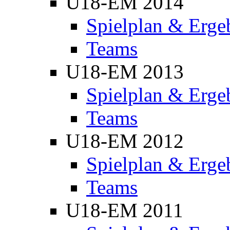
U18-EM 2014
Spielplan & Erge
Teams
U18-EM 2013
Spielplan & Erge
Teams
U18-EM 2012
Spielplan & Erge
Teams
U18-EM 2011