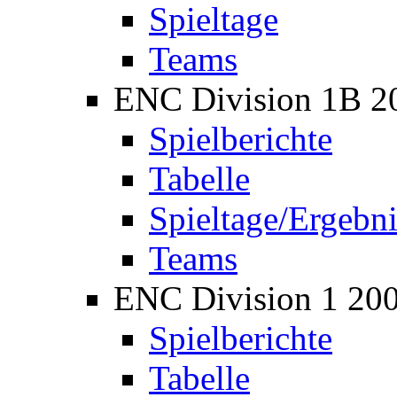
Spieltage
Teams
ENC Division 1B 2
Spielberichte
Tabelle
Spieltage/Ergebni
Teams
ENC Division 1 20
Spielberichte
Tabelle