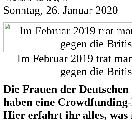
Sonntag, 26. Januar 2020
Im Februar 2019 trat man
gegen die Briti
Die Frauen der Deutschen
haben eine Crowdfunding-
Hier erfahrt ihr alles, was