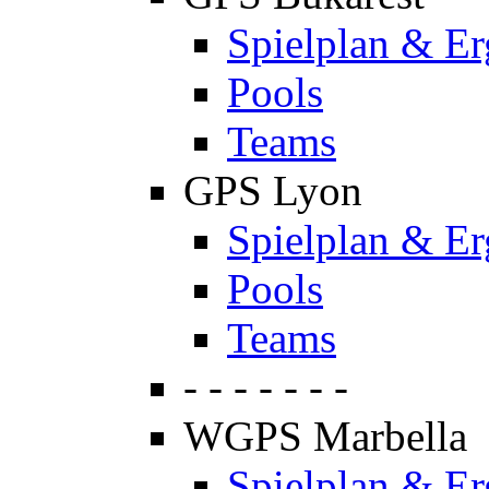
Spielplan & Er
Pools
Teams
GPS Lyon
Spielplan & Er
Pools
Teams
- - - - - - -
WGPS Marbella
Spielplan & Er