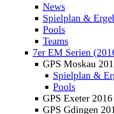
News
Spielplan & Erge
Pools
Teams
7er EM Serien (201
GPS Moskau 201
Spielplan & Er
Pools
GPS Exeter 2016
GPS Gdingen 20