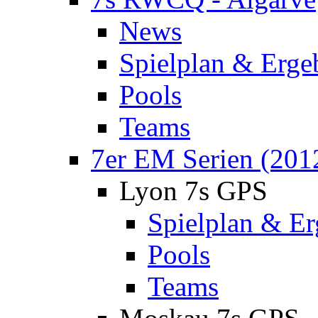
News
Spielplan & Erge
Pools
Teams
7er EM Serien (201
Lyon 7s GPS
Spielplan & Er
Pools
Teams