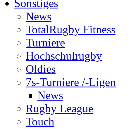
Sonstiges
News
TotalRugby Fitness
Turniere
Hochschulrugby
Oldies
7s-Turniere /-Ligen
News
Rugby League
Touch