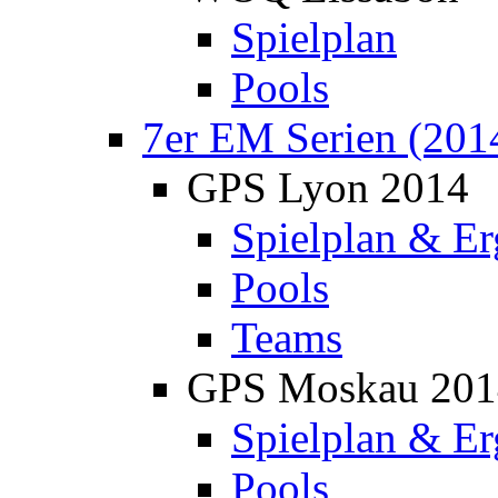
Spielplan
Pools
7er EM Serien (201
GPS Lyon 2014
Spielplan & Er
Pools
Teams
GPS Moskau 201
Spielplan & Er
Pools