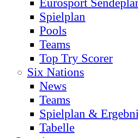
Eurosport Sendepla
Spielplan
Pools
Teams
Top Try Scorer
Six Nations
News
Teams
Spielplan & Ergebni
Tabelle