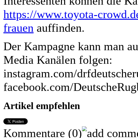
Interessenten können die K
https://www.toyota-crowd.d
frauen
auffinden.
Der Kampagne kann man auf
Media Kanälen folgen:
instagram.com/drfdeutsche
facebook.com/DeutscheRug
Artikel empfehlen
Kommentare
(0)