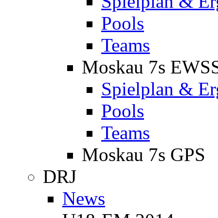
Spielplan & Er
Pools
Teams
Moskau 7s EWS
Spielplan & Er
Pools
Teams
Moskau 7s GPS
DRJ
News