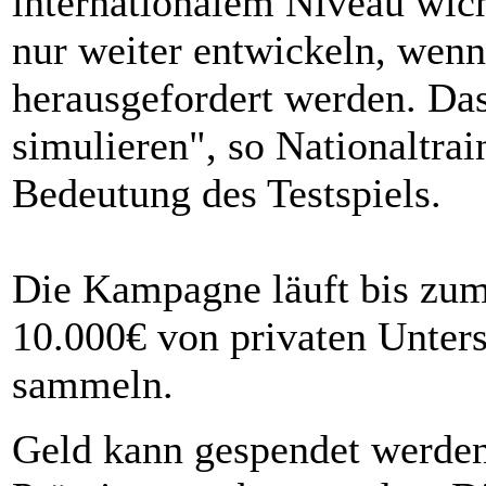
internationalem Niveau wic
nur weiter entwickeln, wenn
herausgefordert werden. Das
simulieren", so Nationaltrai
Bedeutung des Testspiels.
Die Kampagne läuft bis zum
10.000€ von privaten Unter
sammeln.
Geld kann gespendet werden