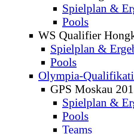
Spielplan & Er
Pools
WS Qualifier Hong
Spielplan & Erge
Pools
Olympia-Qualifikat
GPS Moskau 201
Spielplan & Er
Pools
Teams