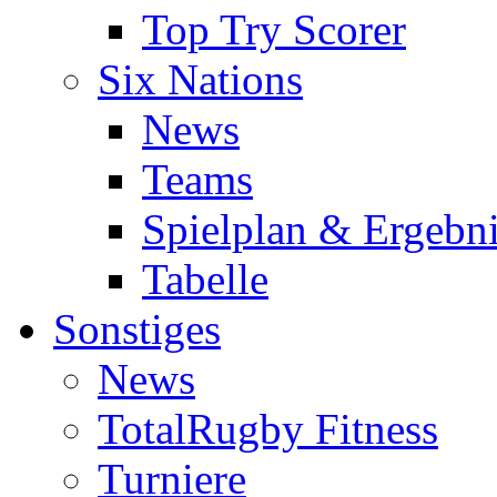
Top Try Scorer
Six Nations
News
Teams
Spielplan & Ergebni
Tabelle
Sonstiges
News
TotalRugby Fitness
Turniere