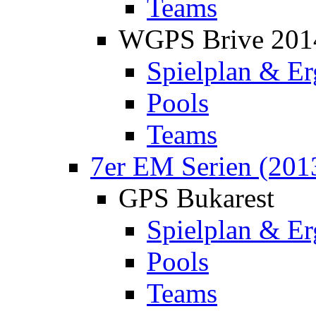
Teams
WGPS Brive 201
Spielplan & Er
Pools
Teams
7er EM Serien (201
GPS Bukarest
Spielplan & Er
Pools
Teams