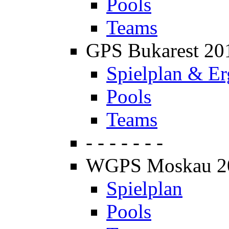
Pools
Teams
GPS Bukarest 20
Spielplan & Er
Pools
Teams
- - - - - - -
WGPS Moskau 2
Spielplan
Pools