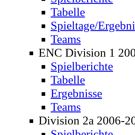
Tabelle
Spieltage/Ergebni
Teams
ENC Division 1 20
Spielberichte
Tabelle
Ergebnisse
Teams
Division 2a 2006-2
Spielberichte