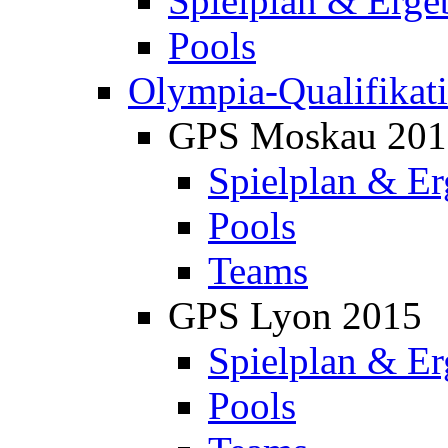
Spielplan & Erge
Pools
Olympia-Qualifikat
GPS Moskau 201
Spielplan & Er
Pools
Teams
GPS Lyon 2015
Spielplan & Er
Pools