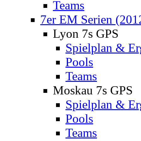
Teams
7er EM Serien (201
Lyon 7s GPS
Spielplan & Er
Pools
Teams
Moskau 7s GPS
Spielplan & Er
Pools
Teams