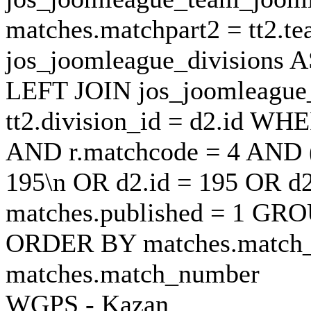
matches.matchpart2 = tt2.
jos_joomleague_divisions AS
LEFT JOIN jos_joomleague
tt2.division_id = d2.id WH
AND r.matchcode = 4 AND (
195\n OR d2.id = 195 OR d2
matches.published = 1 GRO
ORDER BY matches.match_
matches.match_number
WGPS - Kazan