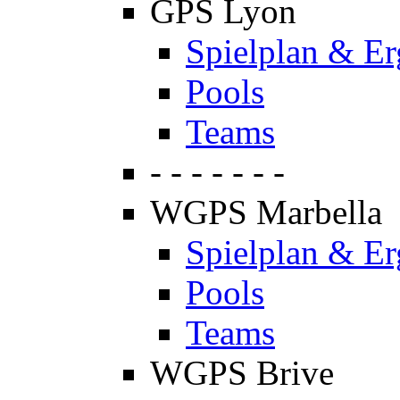
GPS Lyon
Spielplan & Er
Pools
Teams
- - - - - - -
WGPS Marbella
Spielplan & Er
Pools
Teams
WGPS Brive