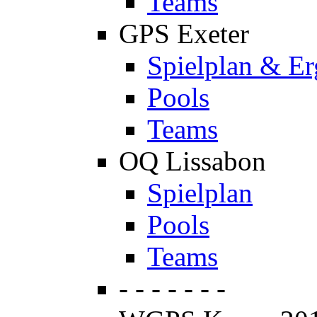
Teams
GPS Exeter
Spielplan & Er
Pools
Teams
OQ Lissabon
Spielplan
Pools
Teams
- - - - - - -