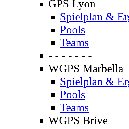
GPS Lyon
Spielplan & Er
Pools
Teams
- - - - - - -
WGPS Marbella
Spielplan & Er
Pools
Teams
WGPS Brive