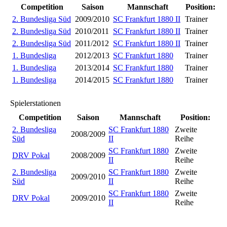
Competition
Saison
Mannschaft
Position:
2. Bundesliga Süd
2009/2010
SC Frankfurt 1880 II
Trainer
2. Bundesliga Süd
2010/2011
SC Frankfurt 1880 II
Trainer
2. Bundesliga Süd
2011/2012
SC Frankfurt 1880 II
Trainer
1. Bundesliga
2012/2013
SC Frankfurt 1880
Trainer
1. Bundesliga
2013/2014
SC Frankfurt 1880
Trainer
1. Bundesliga
2014/2015
SC Frankfurt 1880
Trainer
Spielerstationen
Competition
Saison
Mannschaft
Position:
2. Bundesliga
SC Frankfurt 1880
Zweite
2008/2009
Süd
II
Reihe
SC Frankfurt 1880
Zweite
DRV Pokal
2008/2009
II
Reihe
2. Bundesliga
SC Frankfurt 1880
Zweite
2009/2010
Süd
II
Reihe
SC Frankfurt 1880
Zweite
DRV Pokal
2009/2010
II
Reihe