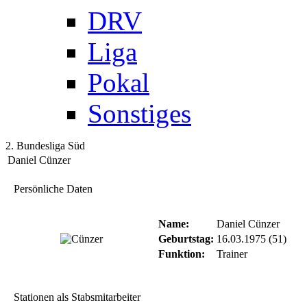
DRV
Liga
Pokal
Sonstiges
2. Bundesliga Süd
Daniel Cünzer
Persönliche Daten
Name:
Daniel Cünzer
Geburtstag:
16.03.1975 (51)
Funktion:
Trainer
Stationen als Stabsmitarbeiter