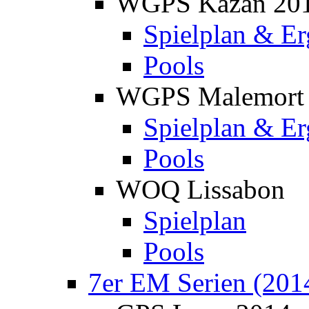
WGPS Kazan 20
Spielplan & Er
Pools
WGPS Malemort
Spielplan & Er
Pools
WOQ Lissabon
Spielplan
Pools
7er EM Serien (201