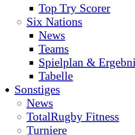
Top Try Scorer
Six Nations
News
Teams
Spielplan & Ergebni
Tabelle
Sonstiges
News
TotalRugby Fitness
Turniere