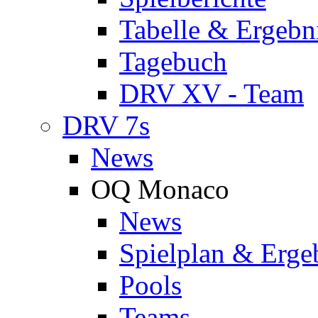
Tabelle & Ergebn
Tagebuch
DRV XV - Team
DRV 7s
News
OQ Monaco
News
Spielplan & Erge
Pools
Teams