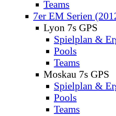
Teams
7er EM Serien (201
Lyon 7s GPS
Spielplan & Er
Pools
Teams
Moskau 7s GPS
Spielplan & Er
Pools
Teams