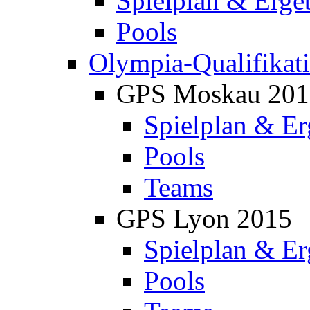
Spielplan & Erge
Pools
Olympia-Qualifikat
GPS Moskau 201
Spielplan & Er
Pools
Teams
GPS Lyon 2015
Spielplan & Er
Pools