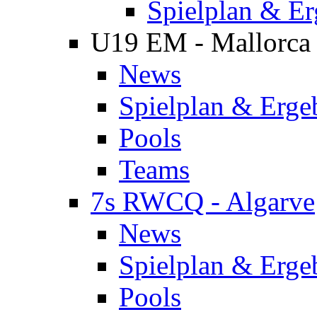
Spielplan & Er
U19 EM - Mallorca
News
Spielplan & Erge
Pools
Teams
7s RWCQ - Algarve
News
Spielplan & Erge
Pools