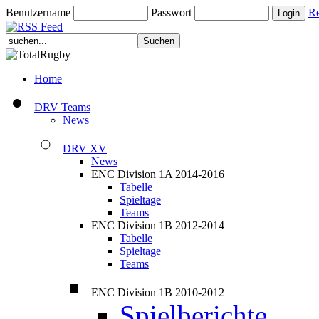
Benutzername
Passwort
Re
Home
DRV Teams
News
DRV XV
News
ENC Division 1A 2014-2016
Tabelle
Spieltage
Teams
ENC Division 1B 2012-2014
Tabelle
Spieltage
Teams
ENC Division 1B 2010-2012
Spielberichte