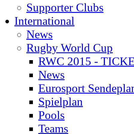
Supporter Clubs
International
News
Rugby World Cup
RWC 2015 - TICK
News
Eurosport Sendepla
Spielplan
Pools
Teams