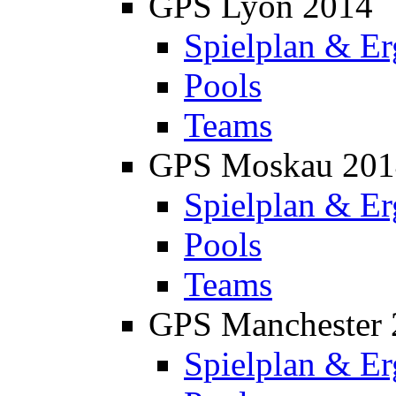
GPS Lyon 2014
Spielplan & Er
Pools
Teams
GPS Moskau 201
Spielplan & Er
Pools
Teams
GPS Manchester 
Spielplan & Er