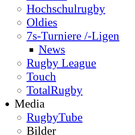
Hochschulrugby
Oldies
7s-Turniere /-Ligen
News
Rugby League
Touch
TotalRugby
Media
RugbyTube
Bilder