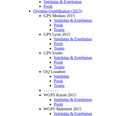
Spielplan & Ergebnisse
Pools
Olympia-Qualifikation (2015)
GPS Moskau 2015
Spielplan & Ergebnisse
Pools
Teams
GPS Lyon 2015
Spielplan & Ergebnisse
Pools
Teams
GPS Exeter
Spielplan & Ergebnisse
Pools
Teams
OQ Lissabon
Spielplan
Pools
Teams
- - - - - - -
WGPS Kazan 2015
Spielplan & Ergebnisse
Pools
WGPS Malemort 2015
Spielplan & Ergebnisse