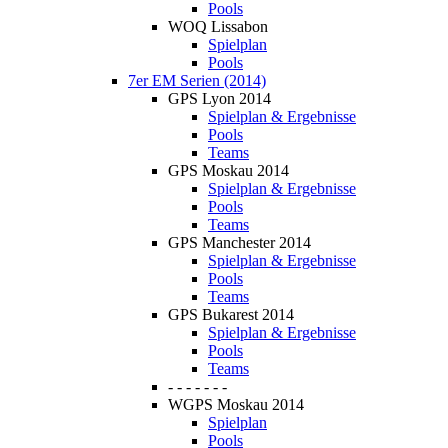
Pools
WOQ Lissabon
Spielplan
Pools
7er EM Serien (2014)
GPS Lyon 2014
Spielplan & Ergebnisse
Pools
Teams
GPS Moskau 2014
Spielplan & Ergebnisse
Pools
Teams
GPS Manchester 2014
Spielplan & Ergebnisse
Pools
Teams
GPS Bukarest 2014
Spielplan & Ergebnisse
Pools
Teams
- - - - - - -
WGPS Moskau 2014
Spielplan
Pools