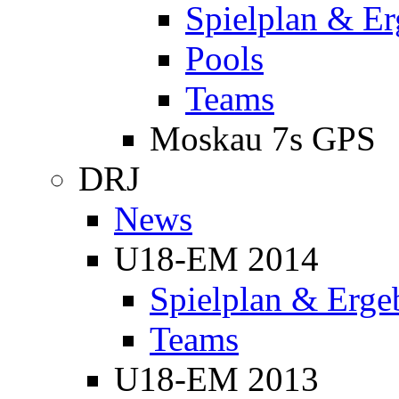
Spielplan & Er
Pools
Teams
Moskau 7s GPS
DRJ
News
U18-EM 2014
Spielplan & Erge
Teams
U18-EM 2013