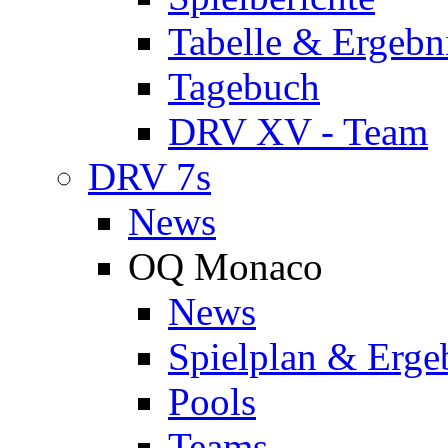
Tabelle & Ergebn
Tagebuch
DRV XV - Team
DRV 7s
News
OQ Monaco
News
Spielplan & Erge
Pools
Teams