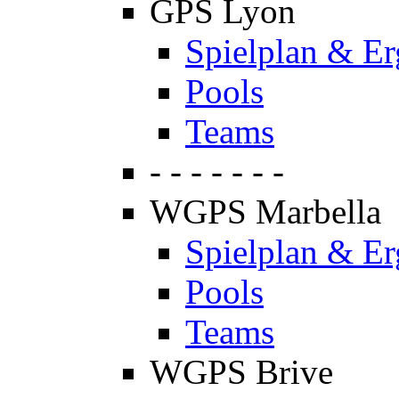
GPS Lyon
Spielplan & Er
Pools
Teams
- - - - - - -
WGPS Marbella
Spielplan & Er
Pools
Teams
WGPS Brive