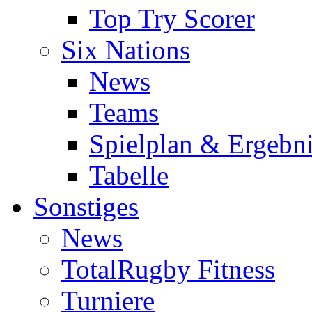
Top Try Scorer
Six Nations
News
Teams
Spielplan & Ergebni
Tabelle
Sonstiges
News
TotalRugby Fitness
Turniere