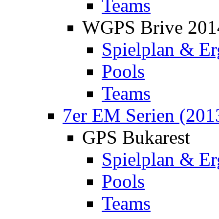
Teams
WGPS Brive 201
Spielplan & Er
Pools
Teams
7er EM Serien (201
GPS Bukarest
Spielplan & Er
Pools
Teams