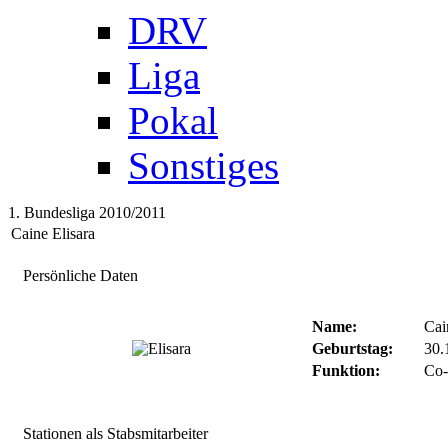
DRV
Liga
Pokal
Sonstiges
1. Bundesliga 2010/2011
Caine Elisara
Persönliche Daten
Name:
Cai
Geburtstag:
30.
Funktion:
Co-
Stationen als Stabsmitarbeiter