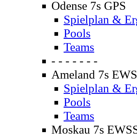
Odense 7s GPS
Spielplan & Er
Pools
Teams
- - - - - - -
Ameland 7s EW
Spielplan & Er
Pools
Teams
Moskau 7s EWS