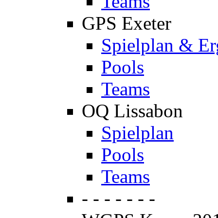
Teams
GPS Exeter
Spielplan & Er
Pools
Teams
OQ Lissabon
Spielplan
Pools
Teams
- - - - - - -