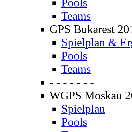
Pools
Teams
GPS Bukarest 20
Spielplan & Er
Pools
Teams
- - - - - - -
WGPS Moskau 2
Spielplan
Pools