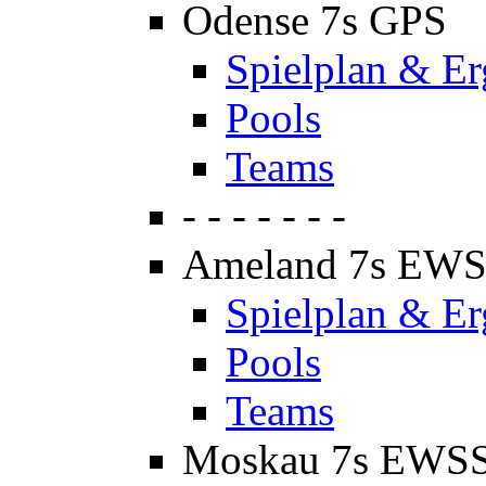
Odense 7s GPS
Spielplan & Er
Pools
Teams
- - - - - - -
Ameland 7s EW
Spielplan & Er
Pools
Teams
Moskau 7s EWS