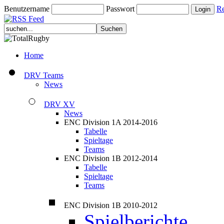
Benutzername
Passwort
Re
Home
DRV Teams
News
DRV XV
News
ENC Division 1A 2014-2016
Tabelle
Spieltage
Teams
ENC Division 1B 2012-2014
Tabelle
Spieltage
Teams
ENC Division 1B 2010-2012
Spielberichte