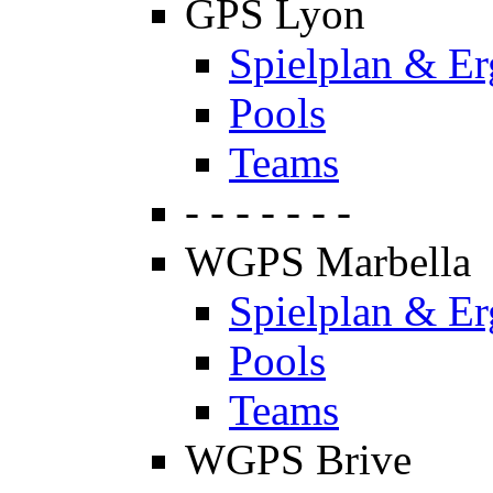
GPS Lyon
Spielplan & Er
Pools
Teams
- - - - - - -
WGPS Marbella
Spielplan & Er
Pools
Teams
WGPS Brive