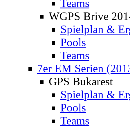
Teams
WGPS Brive 201
Spielplan & Er
Pools
Teams
7er EM Serien (201
GPS Bukarest
Spielplan & Er
Pools
Teams