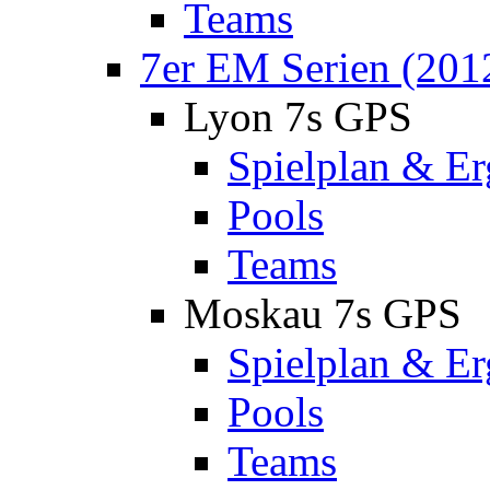
Teams
7er EM Serien (201
Lyon 7s GPS
Spielplan & Er
Pools
Teams
Moskau 7s GPS
Spielplan & Er
Pools
Teams