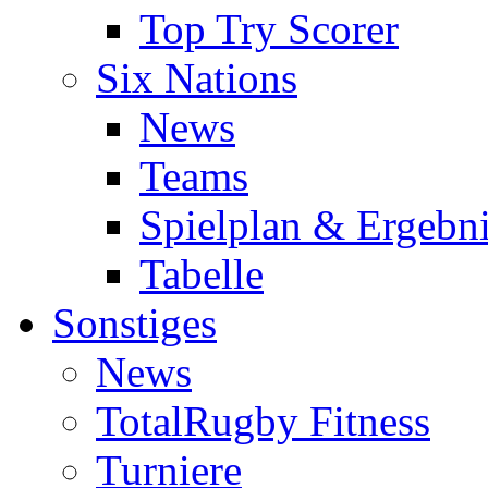
Top Try Scorer
Six Nations
News
Teams
Spielplan & Ergebni
Tabelle
Sonstiges
News
TotalRugby Fitness
Turniere