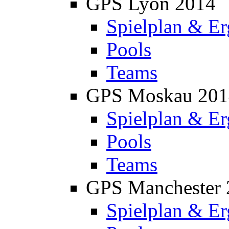
GPS Lyon 2014
Spielplan & Er
Pools
Teams
GPS Moskau 201
Spielplan & Er
Pools
Teams
GPS Manchester 
Spielplan & Er