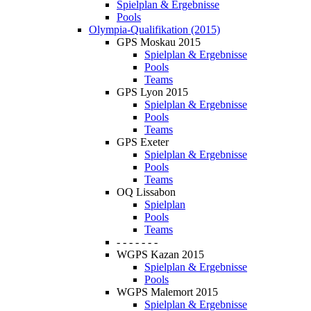
Spielplan & Ergebnisse
Pools
Olympia-Qualifikation (2015)
GPS Moskau 2015
Spielplan & Ergebnisse
Pools
Teams
GPS Lyon 2015
Spielplan & Ergebnisse
Pools
Teams
GPS Exeter
Spielplan & Ergebnisse
Pools
Teams
OQ Lissabon
Spielplan
Pools
Teams
- - - - - - -
WGPS Kazan 2015
Spielplan & Ergebnisse
Pools
WGPS Malemort 2015
Spielplan & Ergebnisse