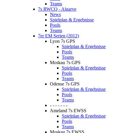
Teams
7s RWCQ - Algarve
News
Spielplan & Ergebnisse
Pools
Teams
7er EM Serien (2012)
Lyon 7s GPS
Spielplan & Ergebnisse
Pools
Teams
Moskau 7s GPS
Spielplan & Ergebnisse
Pools
Teams
Odense 7s GPS
Spielplan & Ergebnisse
Pools
Teams
- - - - - - -
Ameland 7s EWSS
Spielplan & Ergebnisse
Pools
Teams
Moskau 7s EWSS