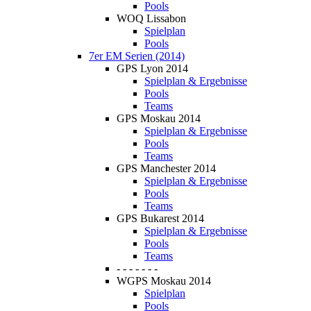
Pools
WOQ Lissabon
Spielplan
Pools
7er EM Serien (2014)
GPS Lyon 2014
Spielplan & Ergebnisse
Pools
Teams
GPS Moskau 2014
Spielplan & Ergebnisse
Pools
Teams
GPS Manchester 2014
Spielplan & Ergebnisse
Pools
Teams
GPS Bukarest 2014
Spielplan & Ergebnisse
Pools
Teams
- - - - - - -
WGPS Moskau 2014
Spielplan
Pools