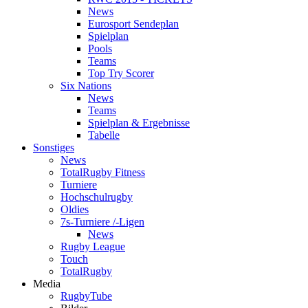
News
Eurosport Sendeplan
Spielplan
Pools
Teams
Top Try Scorer
Six Nations
News
Teams
Spielplan & Ergebnisse
Tabelle
Sonstiges
News
TotalRugby Fitness
Turniere
Hochschulrugby
Oldies
7s-Turniere /-Ligen
News
Rugby League
Touch
TotalRugby
Media
RugbyTube