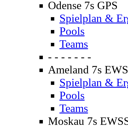
Odense 7s GPS
Spielplan & Er
Pools
Teams
- - - - - - -
Ameland 7s EW
Spielplan & Er
Pools
Teams
Moskau 7s EWS