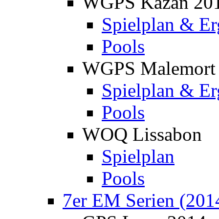
WGPS Kazan 20
Spielplan & Er
Pools
WGPS Malemort
Spielplan & Er
Pools
WOQ Lissabon
Spielplan
Pools
7er EM Serien (201