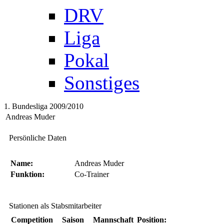
DRV
Liga
Pokal
Sonstiges
1. Bundesliga 2009/2010
Andreas Muder
Persönliche Daten
Name:
Andreas Muder
Funktion:
Co-Trainer
Stationen als Stabsmitarbeiter
Competition
Saison
Mannschaft
Position: