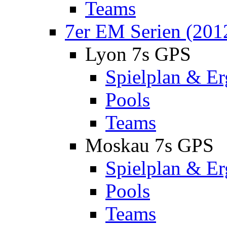
Teams
7er EM Serien (201
Lyon 7s GPS
Spielplan & Er
Pools
Teams
Moskau 7s GPS
Spielplan & Er
Pools
Teams