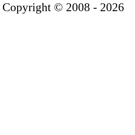
Copyright © 2008 - 2026