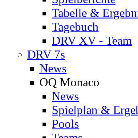
Tabelle & Ergebn
Tagebuch
DRV XV - Team
DRV 7s
News
OQ Monaco
News
Spielplan & Erge
Pools
Teams