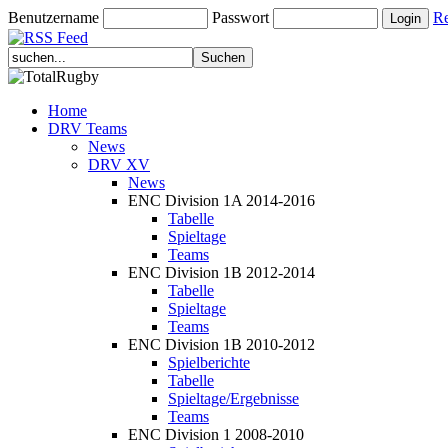
Benutzername
Passwort
Re
Home
DRV Teams
News
DRV XV
News
ENC Division 1A 2014-2016
Tabelle
Spieltage
Teams
ENC Division 1B 2012-2014
Tabelle
Spieltage
Teams
ENC Division 1B 2010-2012
Spielberichte
Tabelle
Spieltage/Ergebnisse
Teams
ENC Division 1 2008-2010