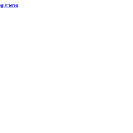
gistrieren