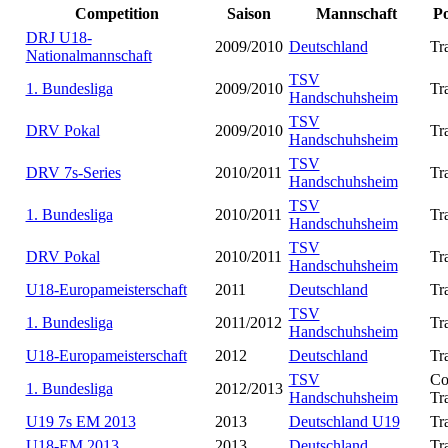
Competition
Saison
Mannschaft
Po
DRJ U18-
2009/2010
Deutschland
Tr
Nationalmannschaft
TSV
1. Bundesliga
2009/2010
Tr
Handschuhsheim
TSV
DRV Pokal
2009/2010
Tr
Handschuhsheim
TSV
DRV 7s-Series
2010/2011
Tr
Handschuhsheim
TSV
1. Bundesliga
2010/2011
Tr
Handschuhsheim
TSV
DRV Pokal
2010/2011
Tr
Handschuhsheim
U18-Europameisterschaft
2011
Deutschland
Tr
TSV
1. Bundesliga
2011/2012
Tr
Handschuhsheim
U18-Europameisterschaft
2012
Deutschland
Tr
TSV
Co
1. Bundesliga
2012/2013
Handschuhsheim
Tr
U19 7s EM 2013
2013
Deutschland U19
Tr
U18-EM 2013
2013
Deutschland
Tr