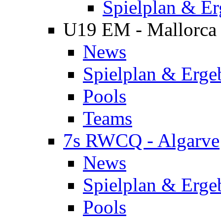
Spielplan & Er
U19 EM - Mallorca
News
Spielplan & Erge
Pools
Teams
7s RWCQ - Algarve
News
Spielplan & Erge
Pools