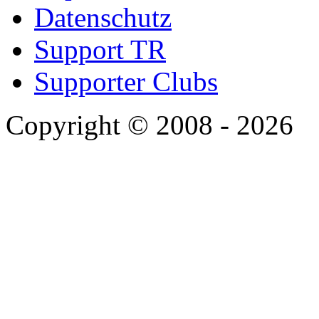
Datenschutz
Support TR
Supporter Clubs
Copyright © 2008 - 2026