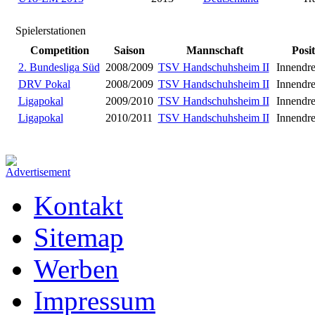
Spielerstationen
Competition
Saison
Mannschaft
Posit
2. Bundesliga Süd
2008/2009
TSV Handschuhsheim II
Innendre
DRV Pokal
2008/2009
TSV Handschuhsheim II
Innendre
Ligapokal
2009/2010
TSV Handschuhsheim II
Innendre
Ligapokal
2010/2011
TSV Handschuhsheim II
Innendre
Kontakt
Sitemap
Werben
Impressum