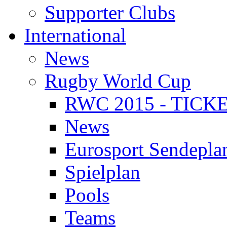
Supporter Clubs
International
News
Rugby World Cup
RWC 2015 - TICK
News
Eurosport Sendepla
Spielplan
Pools
Teams