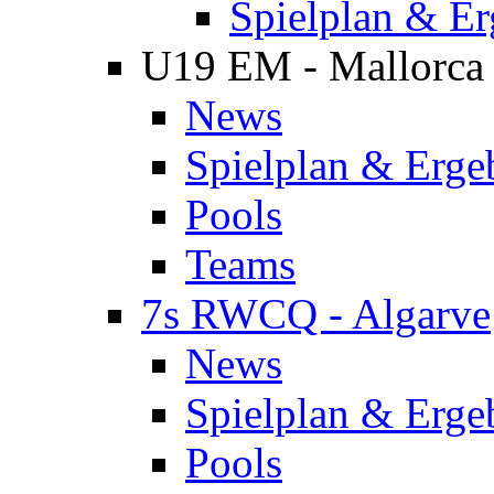
Spielplan & Er
U19 EM - Mallorca
News
Spielplan & Erge
Pools
Teams
7s RWCQ - Algarve
News
Spielplan & Erge
Pools