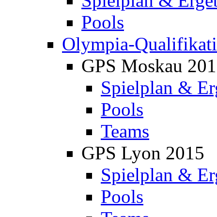
Spielplan & Erge
Pools
Olympia-Qualifikat
GPS Moskau 201
Spielplan & Er
Pools
Teams
GPS Lyon 2015
Spielplan & Er
Pools