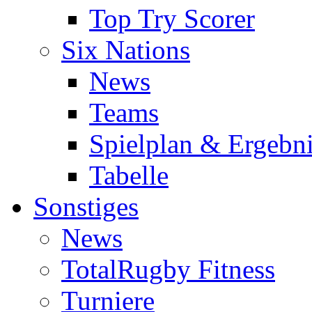
Top Try Scorer
Six Nations
News
Teams
Spielplan & Ergebni
Tabelle
Sonstiges
News
TotalRugby Fitness
Turniere