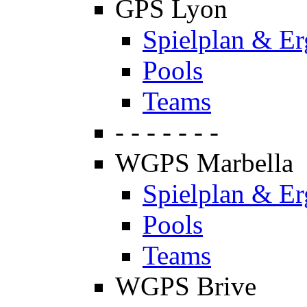
GPS Lyon
Spielplan & Er
Pools
Teams
- - - - - - -
WGPS Marbella
Spielplan & Er
Pools
Teams
WGPS Brive