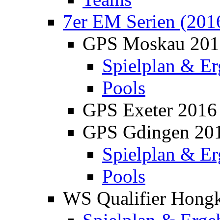
7er EM Serien (201
GPS Moskau 201
Spielplan & Er
Pools
GPS Exeter 2016
GPS Gdingen 20
Spielplan & Er
Pools
WS Qualifier Hong