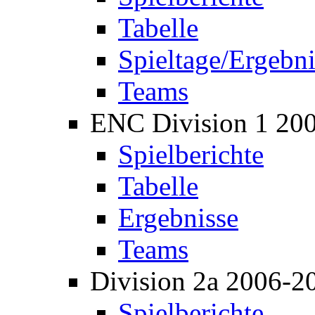
Tabelle
Spieltage/Ergebni
Teams
ENC Division 1 20
Spielberichte
Tabelle
Ergebnisse
Teams
Division 2a 2006-2
Spielberichte