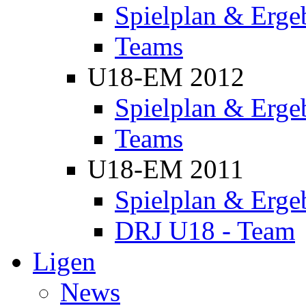
Spielplan & Erge
Teams
U18-EM 2012
Spielplan & Erge
Teams
U18-EM 2011
Spielplan & Erge
DRJ U18 - Team
Ligen
News