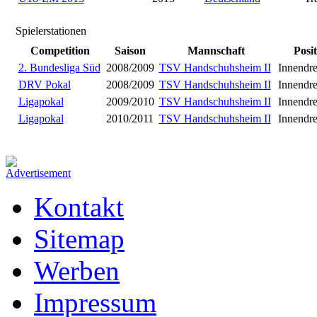
Spielerstationen
Competition
Saison
Mannschaft
Posit
2. Bundesliga Süd
2008/2009
TSV Handschuhsheim II
Innendre
DRV Pokal
2008/2009
TSV Handschuhsheim II
Innendre
Ligapokal
2009/2010
TSV Handschuhsheim II
Innendre
Ligapokal
2010/2011
TSV Handschuhsheim II
Innendre
Kontakt
Sitemap
Werben
Impressum