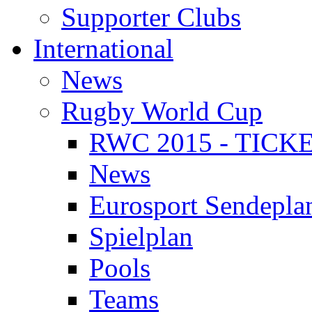
Supporter Clubs
International
News
Rugby World Cup
RWC 2015 - TICK
News
Eurosport Sendepla
Spielplan
Pools
Teams