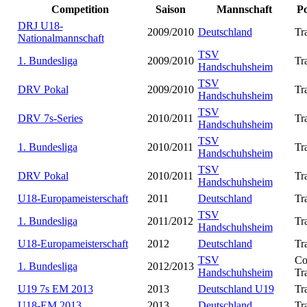
Competition
Saison
Mannschaft
Po
DRJ U18-
2009/2010
Deutschland
Tr
Nationalmannschaft
TSV
1. Bundesliga
2009/2010
Tr
Handschuhsheim
TSV
DRV Pokal
2009/2010
Tr
Handschuhsheim
TSV
DRV 7s-Series
2010/2011
Tr
Handschuhsheim
TSV
1. Bundesliga
2010/2011
Tr
Handschuhsheim
TSV
DRV Pokal
2010/2011
Tr
Handschuhsheim
U18-Europameisterschaft
2011
Deutschland
Tr
TSV
1. Bundesliga
2011/2012
Tr
Handschuhsheim
U18-Europameisterschaft
2012
Deutschland
Tr
TSV
Co
1. Bundesliga
2012/2013
Handschuhsheim
Tr
U19 7s EM 2013
2013
Deutschland U19
Tr
U18-EM 2013
2013
Deutschland
Tr