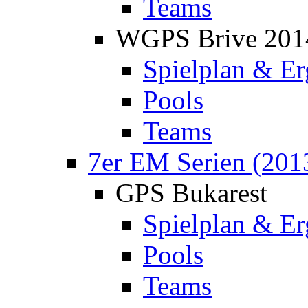
Teams
WGPS Brive 201
Spielplan & Er
Pools
Teams
7er EM Serien (201
GPS Bukarest
Spielplan & Er
Pools
Teams