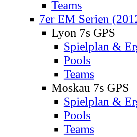
Teams
7er EM Serien (201
Lyon 7s GPS
Spielplan & Er
Pools
Teams
Moskau 7s GPS
Spielplan & Er
Pools
Teams