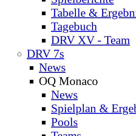
Tabelle & Ergebn
Tagebuch
DRV XV - Team
DRV 7s
News
OQ Monaco
News
Spielplan & Erge
Pools
Teams