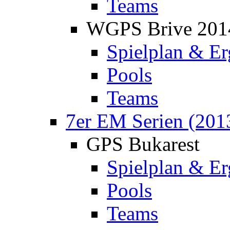
Teams
WGPS Brive 201
Spielplan & Er
Pools
Teams
7er EM Serien (201
GPS Bukarest
Spielplan & Er
Pools
Teams