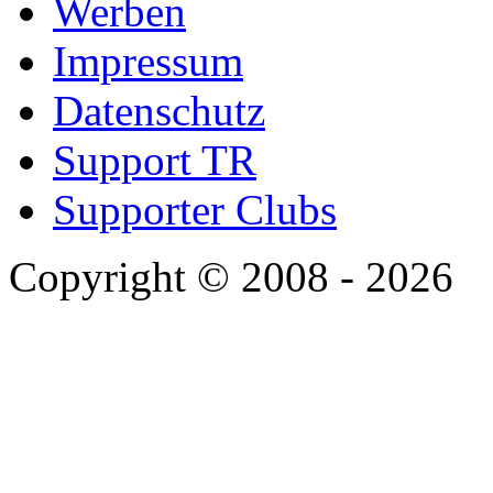
Werben
Impressum
Datenschutz
Support TR
Supporter Clubs
Copyright © 2008 - 2026