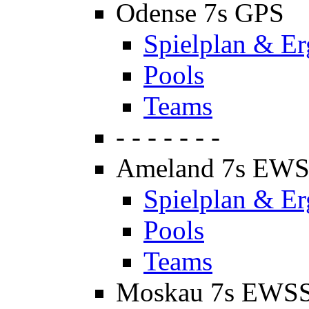
Odense 7s GPS
Spielplan & Er
Pools
Teams
- - - - - - -
Ameland 7s EW
Spielplan & Er
Pools
Teams
Moskau 7s EWS