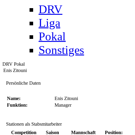
DRV
Liga
Pokal
Sonstiges
DRV Pokal
Enis Zitouni
Persönliche Daten
Name:
Enis Zitouni
Funktion:
Manager
Stationen als Stabsmitarbeiter
Competition
Saison
Mannschaft
Position: