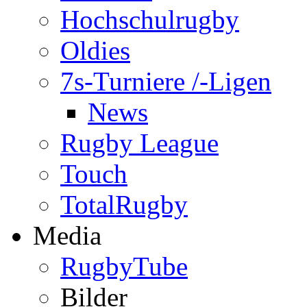
Hochschulrugby
Oldies
7s-Turniere /-Ligen
News
Rugby League
Touch
TotalRugby
Media
RugbyTube
Bilder