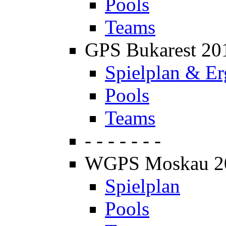
Pools
Teams
GPS Bukarest 20
Spielplan & Er
Pools
Teams
- - - - - - -
WGPS Moskau 2
Spielplan
Pools