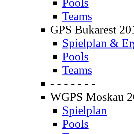
Pools
Teams
GPS Bukarest 20
Spielplan & Er
Pools
Teams
- - - - - - -
WGPS Moskau 2
Spielplan
Pools