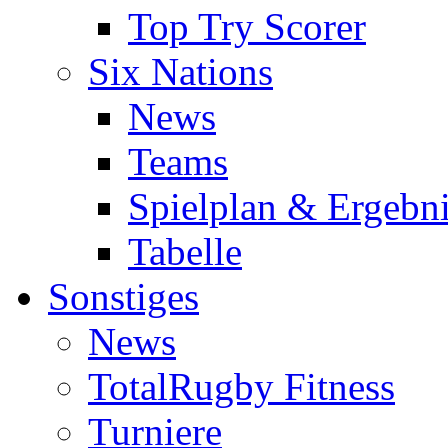
Top Try Scorer
Six Nations
News
Teams
Spielplan & Ergebni
Tabelle
Sonstiges
News
TotalRugby Fitness
Turniere