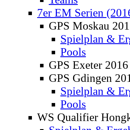
7er EM Serien (201
GPS Moskau 201
Spielplan & Er
Pools
GPS Exeter 2016
GPS Gdingen 20
Spielplan & Er
Pools
WS Qualifier Hong