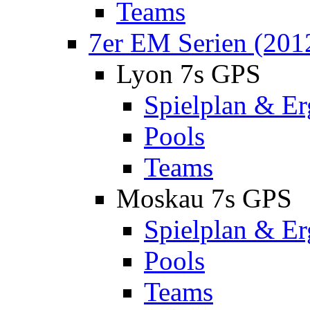
Teams
7er EM Serien (201
Lyon 7s GPS
Spielplan & Er
Pools
Teams
Moskau 7s GPS
Spielplan & Er
Pools
Teams