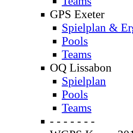
Teams
GPS Exeter
Spielplan & Er
Pools
Teams
OQ Lissabon
Spielplan
Pools
Teams
- - - - - - -