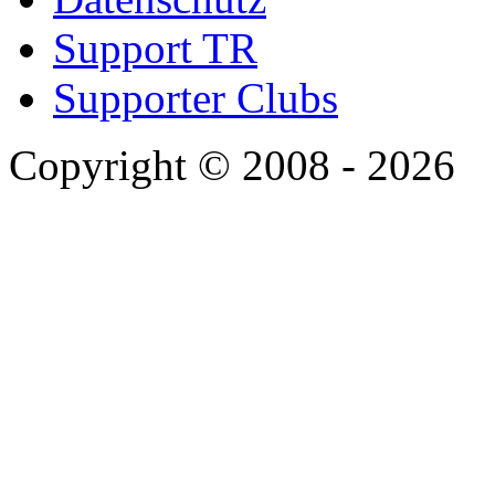
Support TR
Supporter Clubs
Copyright © 2008 - 2026