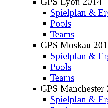
GPS Lyon 2014
Spielplan & Er
Pools
Teams
GPS Moskau 201
Spielplan & Er
Pools
Teams
GPS Manchester 
Spielplan & Er