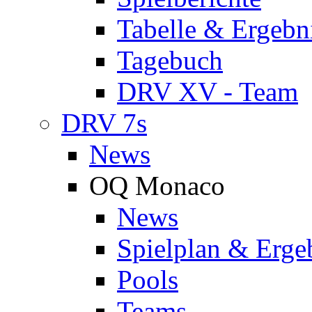
Tabelle & Ergebn
Tagebuch
DRV XV - Team
DRV 7s
News
OQ Monaco
News
Spielplan & Erge
Pools
Teams