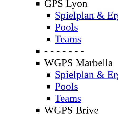
GPS Lyon
Spielplan & Er
Pools
Teams
- - - - - - -
WGPS Marbella
Spielplan & Er
Pools
Teams
WGPS Brive