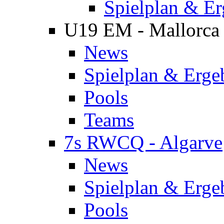
Spielplan & Er
U19 EM - Mallorca
News
Spielplan & Erge
Pools
Teams
7s RWCQ - Algarve
News
Spielplan & Erge
Pools