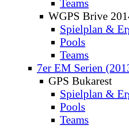
Teams
WGPS Brive 201
Spielplan & Er
Pools
Teams
7er EM Serien (201
GPS Bukarest
Spielplan & Er
Pools
Teams