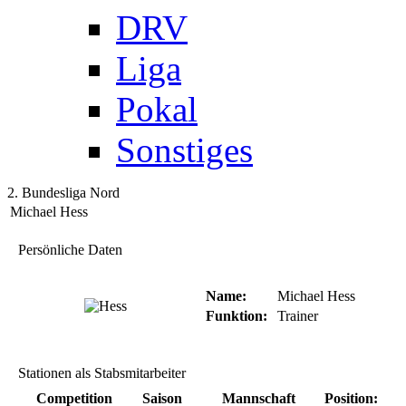
DRV
Liga
Pokal
Sonstiges
2. Bundesliga Nord
Michael Hess
Persönliche Daten
Name:
Michael Hess
Funktion:
Trainer
Stationen als Stabsmitarbeiter
Competition
Saison
Mannschaft
Position: