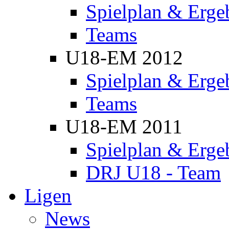
Spielplan & Erge
Teams
U18-EM 2012
Spielplan & Erge
Teams
U18-EM 2011
Spielplan & Erge
DRJ U18 - Team
Ligen
News