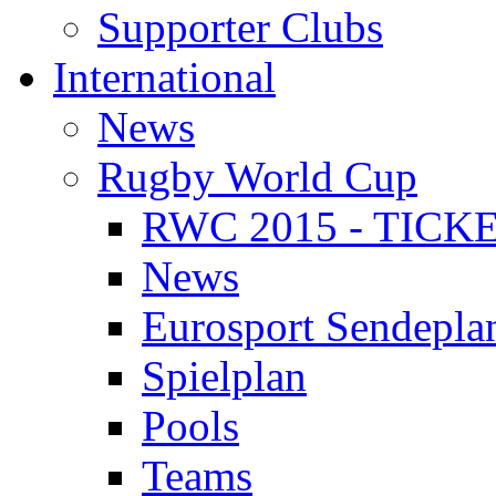
Supporter Clubs
International
News
Rugby World Cup
RWC 2015 - TICK
News
Eurosport Sendepla
Spielplan
Pools
Teams