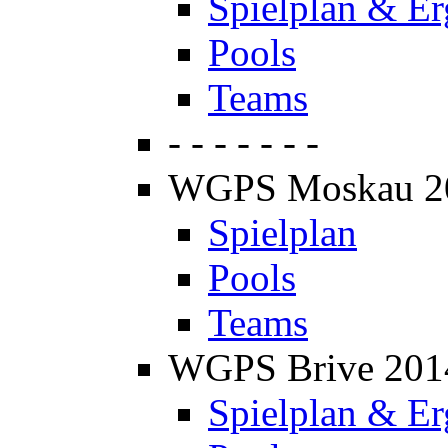
Spielplan & Er
Pools
Teams
- - - - - - -
WGPS Moskau 2
Spielplan
Pools
Teams
WGPS Brive 201
Spielplan & Er