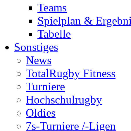
Teams
Spielplan & Ergebni
Tabelle
Sonstiges
News
TotalRugby Fitness
Turniere
Hochschulrugby
Oldies
7s-Turniere /-Ligen