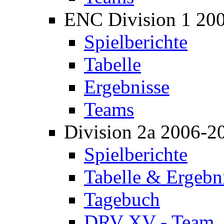
ENC Division 1 20
Spielberichte
Tabelle
Ergebnisse
Teams
Division 2a 2006-2
Spielberichte
Tabelle & Ergebn
Tagebuch
DRV XV - Team