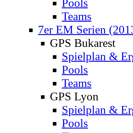
Pools
Teams
7er EM Serien (201
GPS Bukarest
Spielplan & Er
Pools
Teams
GPS Lyon
Spielplan & Er
Pools