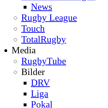
News
Rugby League
Touch
TotalRugby
Media
RugbyTube
Bilder
DRV
Liga
Pokal