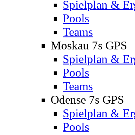
Spielplan & Er
Pools
Teams
Moskau 7s GPS
Spielplan & Er
Pools
Teams
Odense 7s GPS
Spielplan & Er
Pools