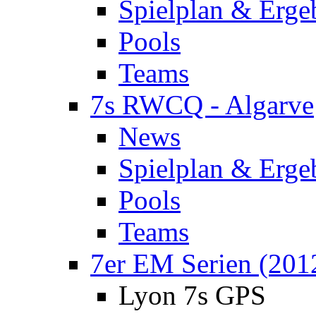
Spielplan & Erge
Pools
Teams
7s RWCQ - Algarve
News
Spielplan & Erge
Pools
Teams
7er EM Serien (201
Lyon 7s GPS