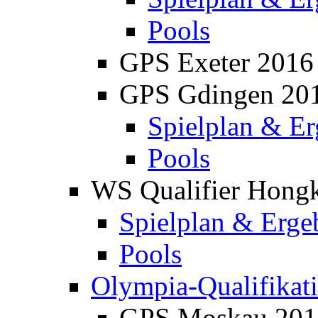
Pools
GPS Exeter 2016
GPS Gdingen 20
Spielplan & Er
Pools
WS Qualifier Hong
Spielplan & Erge
Pools
Olympia-Qualifikat
GPS Moskau 201