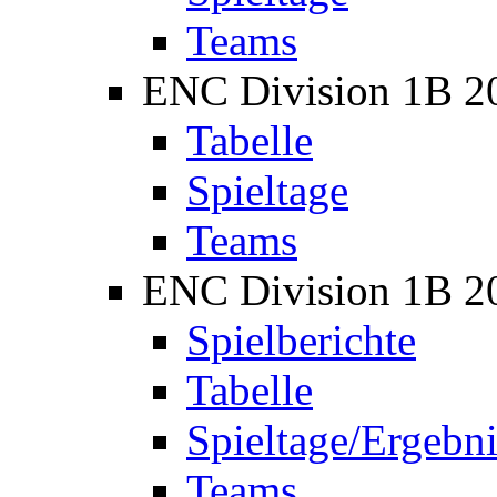
Teams
ENC Division 1B 2
Tabelle
Spieltage
Teams
ENC Division 1B 2
Spielberichte
Tabelle
Spieltage/Ergebni
Teams