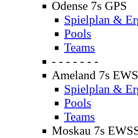
Odense 7s GPS
Spielplan & Er
Pools
Teams
- - - - - - -
Ameland 7s EW
Spielplan & Er
Pools
Teams
Moskau 7s EWS