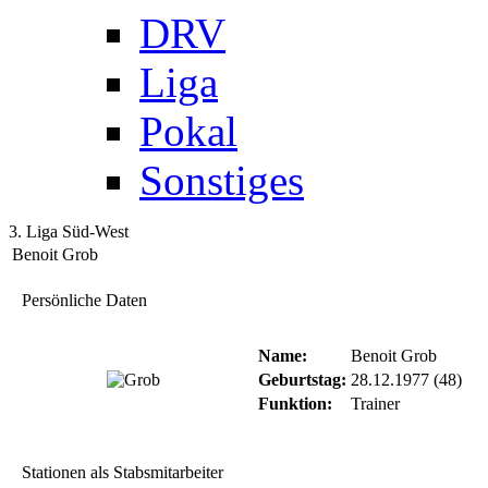
DRV
Liga
Pokal
Sonstiges
3. Liga Süd-West
Benoit Grob
Persönliche Daten
Name:
Benoit Grob
Geburtstag:
28.12.1977 (48)
Funktion:
Trainer
Stationen als Stabsmitarbeiter