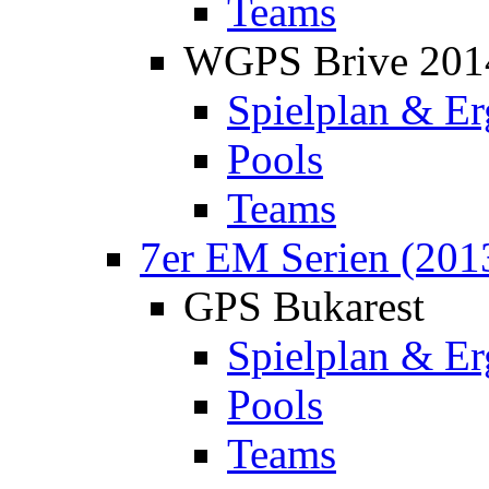
Teams
WGPS Brive 201
Spielplan & Er
Pools
Teams
7er EM Serien (201
GPS Bukarest
Spielplan & Er
Pools
Teams