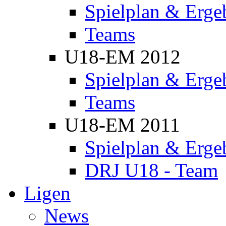
Spielplan & Erge
Teams
U18-EM 2012
Spielplan & Erge
Teams
U18-EM 2011
Spielplan & Erge
DRJ U18 - Team
Ligen
News