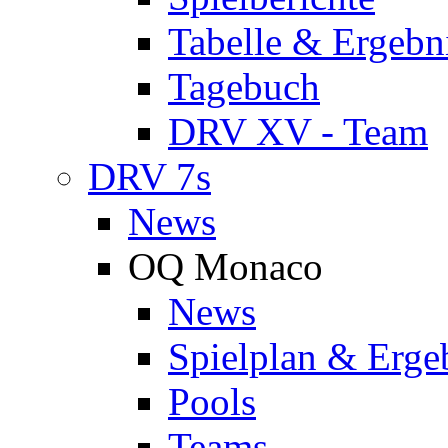
Tabelle & Ergebn
Tagebuch
DRV XV - Team
DRV 7s
News
OQ Monaco
News
Spielplan & Erge
Pools
Teams