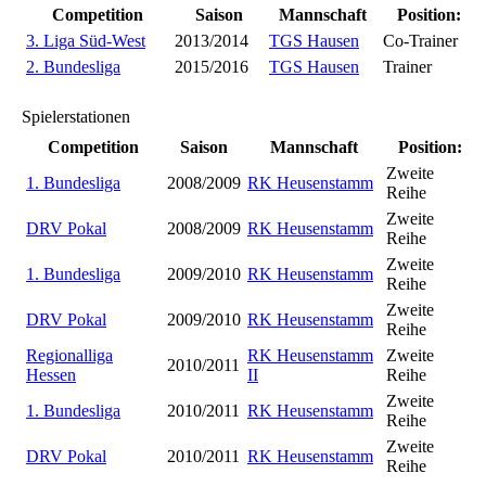
Competition
Saison
Mannschaft
Position:
3. Liga Süd-West
2013/2014
TGS Hausen
Co-Trainer
2. Bundesliga
2015/2016
TGS Hausen
Trainer
Spielerstationen
Competition
Saison
Mannschaft
Position:
Zweite
1. Bundesliga
2008/2009
RK Heusenstamm
Reihe
Zweite
DRV Pokal
2008/2009
RK Heusenstamm
Reihe
Zweite
1. Bundesliga
2009/2010
RK Heusenstamm
Reihe
Zweite
DRV Pokal
2009/2010
RK Heusenstamm
Reihe
Regionalliga
RK Heusenstamm
Zweite
2010/2011
Hessen
II
Reihe
Zweite
1. Bundesliga
2010/2011
RK Heusenstamm
Reihe
Zweite
DRV Pokal
2010/2011
RK Heusenstamm
Reihe