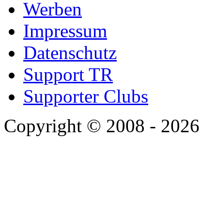
Werben
Impressum
Datenschutz
Support TR
Supporter Clubs
Copyright © 2008 - 2026