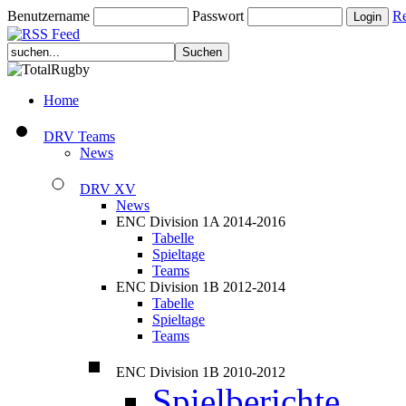
Benutzername
Passwort
Re
Home
DRV Teams
News
DRV XV
News
ENC Division 1A 2014-2016
Tabelle
Spieltage
Teams
ENC Division 1B 2012-2014
Tabelle
Spieltage
Teams
ENC Division 1B 2010-2012
Spielberichte