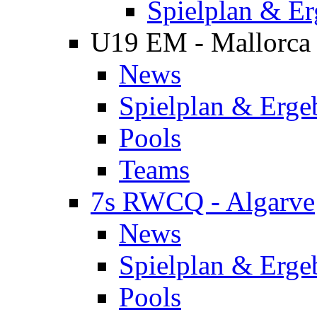
Spielplan & Er
U19 EM - Mallorca
News
Spielplan & Erge
Pools
Teams
7s RWCQ - Algarve
News
Spielplan & Erge
Pools