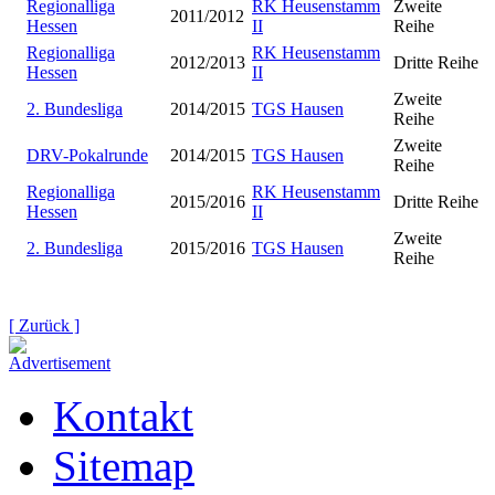
Regionalliga
RK Heusenstamm
Zweite
2011/2012
Hessen
II
Reihe
Regionalliga
RK Heusenstamm
2012/2013
Dritte Reihe
Hessen
II
Zweite
2. Bundesliga
2014/2015
TGS Hausen
Reihe
Zweite
DRV-Pokalrunde
2014/2015
TGS Hausen
Reihe
Regionalliga
RK Heusenstamm
2015/2016
Dritte Reihe
Hessen
II
Zweite
2. Bundesliga
2015/2016
TGS Hausen
Reihe
[ Zurück ]
Kontakt
Sitemap