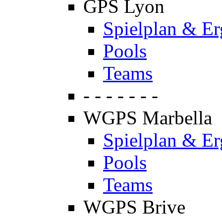
GPS Lyon
Spielplan & Er
Pools
Teams
- - - - - - -
WGPS Marbella
Spielplan & Er
Pools
Teams
WGPS Brive