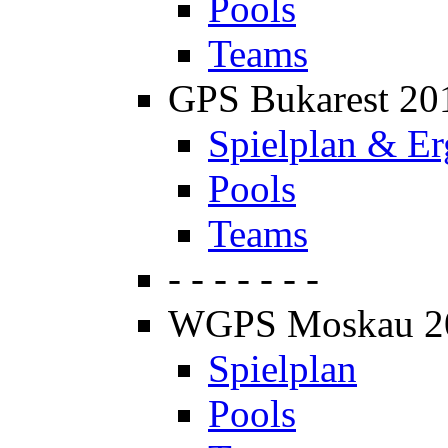
Pools
Teams
GPS Bukarest 20
Spielplan & Er
Pools
Teams
- - - - - - -
WGPS Moskau 2
Spielplan
Pools