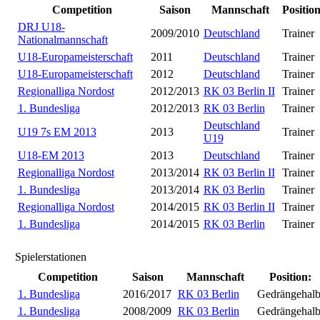
Competition
Saison
Mannschaft
Position
DRJ U18-
2009/2010
Deutschland
Trainer
Nationalmannschaft
U18-Europameisterschaft
2011
Deutschland
Trainer
U18-Europameisterschaft
2012
Deutschland
Trainer
Regionalliga Nordost
2012/2013
RK 03 Berlin II
Trainer
1. Bundesliga
2012/2013
RK 03 Berlin
Trainer
Deutschland
U19 7s EM 2013
2013
Trainer
U19
U18-EM 2013
2013
Deutschland
Trainer
Regionalliga Nordost
2013/2014
RK 03 Berlin II
Trainer
1. Bundesliga
2013/2014
RK 03 Berlin
Trainer
Regionalliga Nordost
2014/2015
RK 03 Berlin II
Trainer
1. Bundesliga
2014/2015
RK 03 Berlin
Trainer
Spielerstationen
Competition
Saison
Mannschaft
Position:
1. Bundesliga
2016/2017
RK 03 Berlin
Gedrängehal
1. Bundesliga
2008/2009
RK 03 Berlin
Gedrängehal