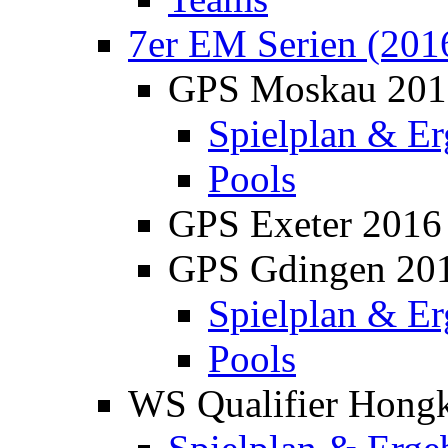
7er EM Serien (201
GPS Moskau 201
Spielplan & Er
Pools
GPS Exeter 2016
GPS Gdingen 20
Spielplan & Er
Pools
WS Qualifier Hong