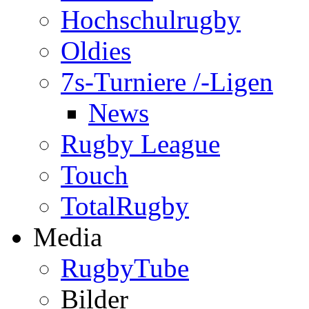
Hochschulrugby
Oldies
7s-Turniere /-Ligen
News
Rugby League
Touch
TotalRugby
Media
RugbyTube
Bilder