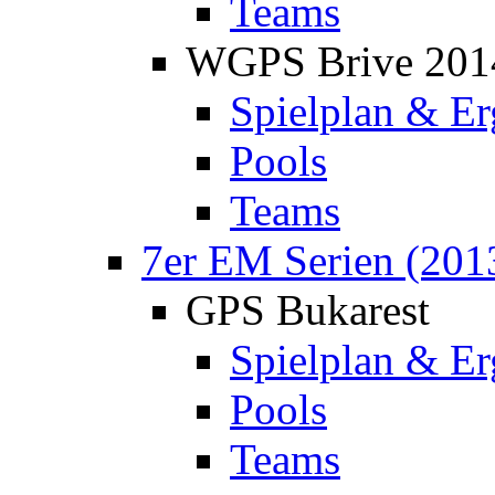
Teams
WGPS Brive 201
Spielplan & Er
Pools
Teams
7er EM Serien (201
GPS Bukarest
Spielplan & Er
Pools
Teams