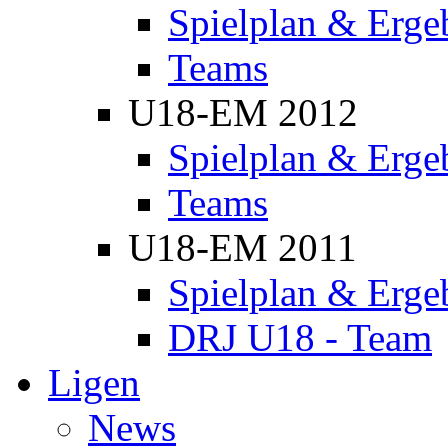
Spielplan & Erge
Teams
U18-EM 2012
Spielplan & Erge
Teams
U18-EM 2011
Spielplan & Erge
DRJ U18 - Team
Ligen
News