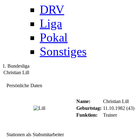
DRV
Liga
Pokal
Sonstiges
1. Bundesliga
Christian Lill
Persönliche Daten
Name:
Christian Lill
Geburtstag:
11.10.1982 (43)
Funktion:
Trainer
Stationen als Stabsmitarbeiter