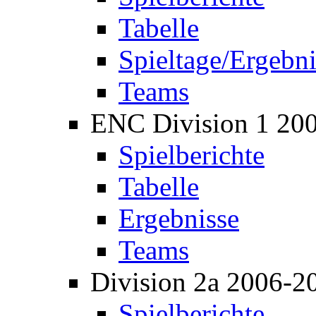
Tabelle
Spieltage/Ergebni
Teams
ENC Division 1 20
Spielberichte
Tabelle
Ergebnisse
Teams
Division 2a 2006-2
Spielberichte