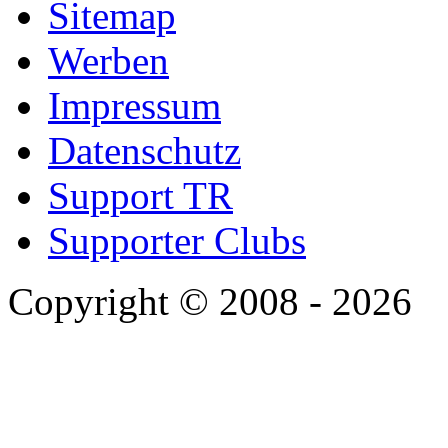
Sitemap
Werben
Impressum
Datenschutz
Support TR
Supporter Clubs
Copyright © 2008 - 2026