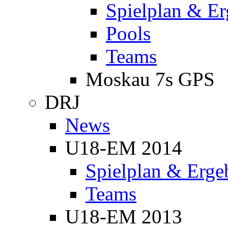
Spielplan & Er
Pools
Teams
Moskau 7s GPS
DRJ
News
U18-EM 2014
Spielplan & Erge
Teams
U18-EM 2013