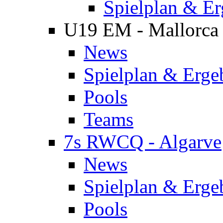
Spielplan & Er
U19 EM - Mallorca
News
Spielplan & Erge
Pools
Teams
7s RWCQ - Algarve
News
Spielplan & Erge
Pools