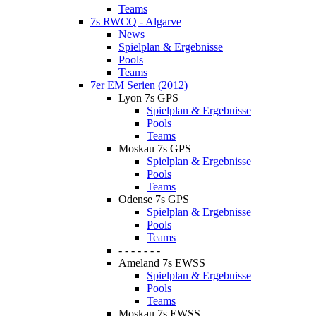
Teams
7s RWCQ - Algarve
News
Spielplan & Ergebnisse
Pools
Teams
7er EM Serien (2012)
Lyon 7s GPS
Spielplan & Ergebnisse
Pools
Teams
Moskau 7s GPS
Spielplan & Ergebnisse
Pools
Teams
Odense 7s GPS
Spielplan & Ergebnisse
Pools
Teams
- - - - - - -
Ameland 7s EWSS
Spielplan & Ergebnisse
Pools
Teams
Moskau 7s EWSS