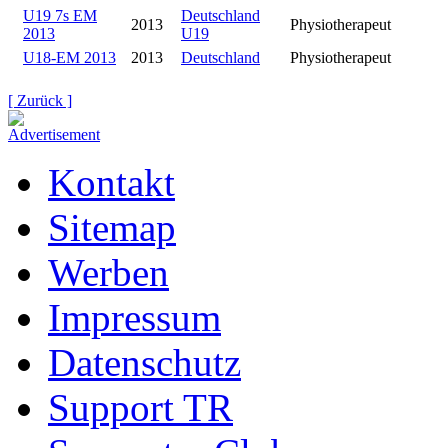
U19 7s EM
Deutschland
2013
Physiotherapeut
2013
U19
U18-EM 2013
2013
Deutschland
Physiotherapeut
[ Zurück ]
Kontakt
Sitemap
Werben
Impressum
Datenschutz
Support TR