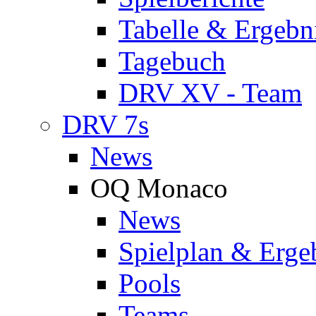
Tabelle & Ergebn
Tagebuch
DRV XV - Team
DRV 7s
News
OQ Monaco
News
Spielplan & Erge
Pools
Teams