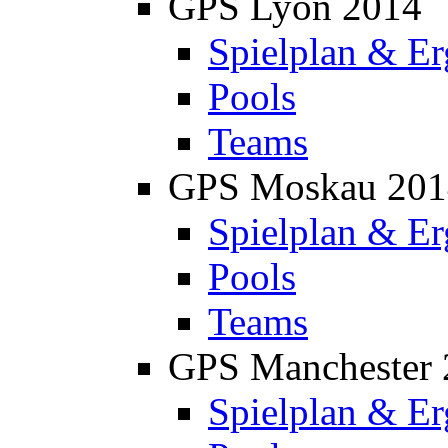
GPS Lyon 2014
Spielplan & Er
Pools
Teams
GPS Moskau 201
Spielplan & Er
Pools
Teams
GPS Manchester 
Spielplan & Er