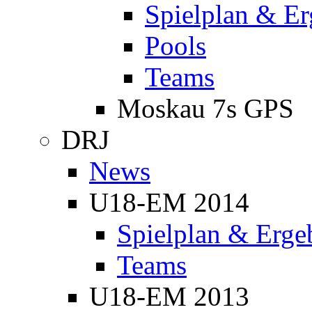
Spielplan & Er
Pools
Teams
Moskau 7s GPS
DRJ
News
U18-EM 2014
Spielplan & Erge
Teams
U18-EM 2013