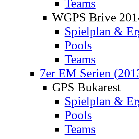
Teams
WGPS Brive 201
Spielplan & Er
Pools
Teams
7er EM Serien (201
GPS Bukarest
Spielplan & Er
Pools
Teams