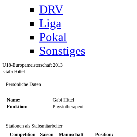
DRV
Liga
Pokal
Sonstiges
U18-Europameisterschaft 2013
Gabi Hittel
Persönliche Daten
Name:
Gabi Hittel
Funktion:
Physiotherapeut
Stationen als Stabsmitarbeiter
Competition
Saison
Mannschaft
Position: