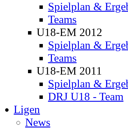
Spielplan & Erge
Teams
U18-EM 2012
Spielplan & Erge
Teams
U18-EM 2011
Spielplan & Erge
DRJ U18 - Team
Ligen
News