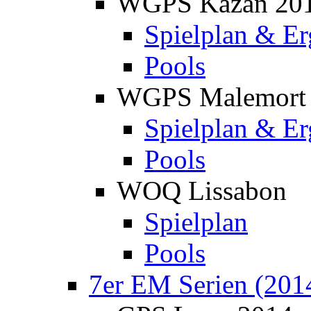
WGPS Kazan 20
Spielplan & Er
Pools
WGPS Malemort
Spielplan & Er
Pools
WOQ Lissabon
Spielplan
Pools
7er EM Serien (201