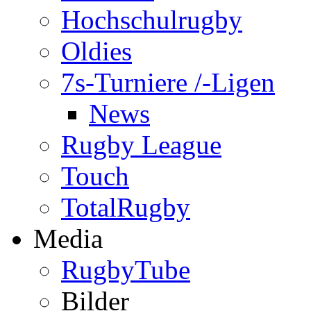
Hochschulrugby
Oldies
7s-Turniere /-Ligen
News
Rugby League
Touch
TotalRugby
Media
RugbyTube
Bilder