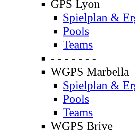
GPS Lyon
Spielplan & Er
Pools
Teams
- - - - - - -
WGPS Marbella
Spielplan & Er
Pools
Teams
WGPS Brive