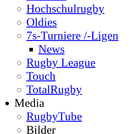
Hochschulrugby
Oldies
7s-Turniere /-Ligen
News
Rugby League
Touch
TotalRugby
Media
RugbyTube
Bilder