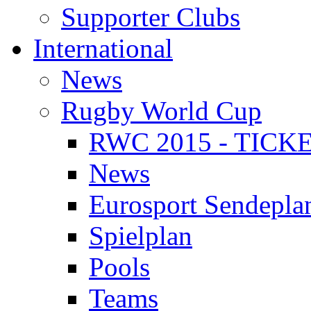
Supporter Clubs
International
News
Rugby World Cup
RWC 2015 - TICK
News
Eurosport Sendepla
Spielplan
Pools
Teams