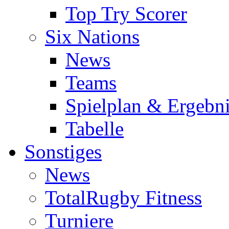
Top Try Scorer
Six Nations
News
Teams
Spielplan & Ergebni
Tabelle
Sonstiges
News
TotalRugby Fitness
Turniere