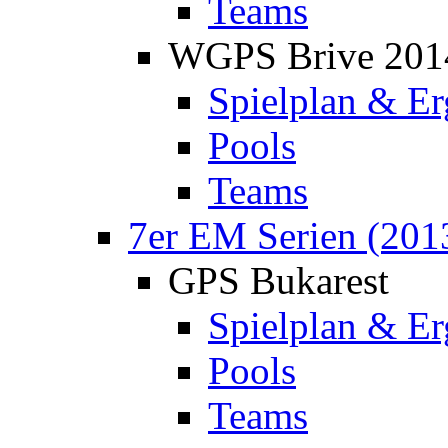
Teams
WGPS Brive 201
Spielplan & Er
Pools
Teams
7er EM Serien (201
GPS Bukarest
Spielplan & Er
Pools
Teams