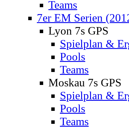
Teams
7er EM Serien (201
Lyon 7s GPS
Spielplan & Er
Pools
Teams
Moskau 7s GPS
Spielplan & Er
Pools
Teams