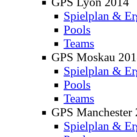
GPS Lyon 2014
Spielplan & Er
Pools
Teams
GPS Moskau 201
Spielplan & Er
Pools
Teams
GPS Manchester 
Spielplan & Er