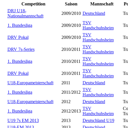
Competition
Saison
Mannschaft
Po
DRJ U18-
2009/2010
Deutschland
Tr
Nationalmannschaft
TSV
1. Bundesliga
2009/2010
Tr
Handschuhsheim
TSV
DRV Pokal
2009/2010
Tr
Handschuhsheim
TSV
DRV 7s-Series
2010/2011
Tr
Handschuhsheim
TSV
1. Bundesliga
2010/2011
Tr
Handschuhsheim
TSV
DRV Pokal
2010/2011
Tr
Handschuhsheim
U18-Europameisterschaft
2011
Deutschland
Tr
TSV
1. Bundesliga
2011/2012
Tr
Handschuhsheim
U18-Europameisterschaft
2012
Deutschland
Tr
TSV
Co
1. Bundesliga
2012/2013
Handschuhsheim
Tr
U19 7s EM 2013
2013
Deutschland U19
Tr
U18-EM 2013
2013
Deutschland
Tr