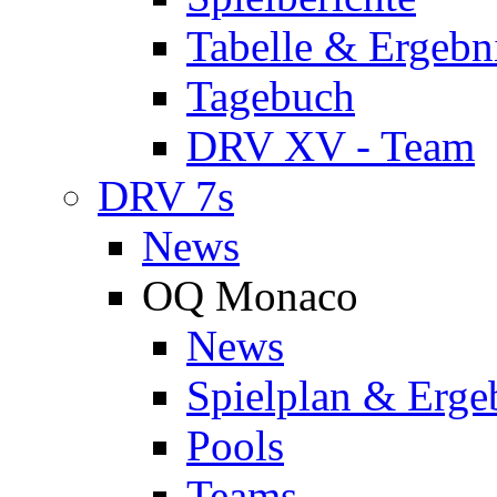
Tabelle & Ergebn
Tagebuch
DRV XV - Team
DRV 7s
News
OQ Monaco
News
Spielplan & Erge
Pools
Teams