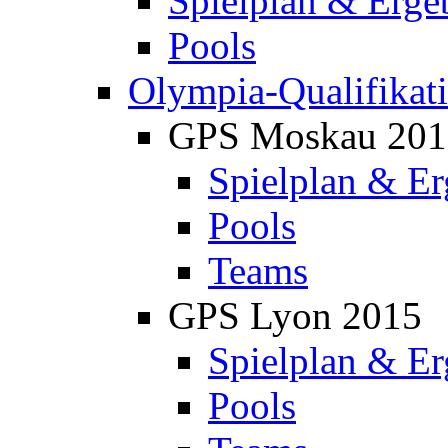
Spielplan & Erge
Pools
Olympia-Qualifikat
GPS Moskau 201
Spielplan & Er
Pools
Teams
GPS Lyon 2015
Spielplan & Er
Pools