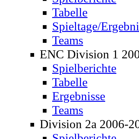
Tabelle
Spieltage/Ergebni
Teams
ENC Division 1 20
Spielberichte
Tabelle
Ergebnisse
Teams
Division 2a 2006-2
Spielberichte