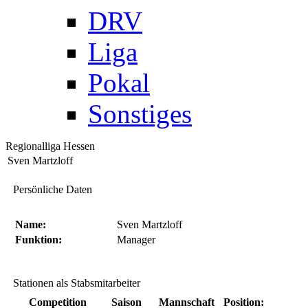
DRV
Liga
Pokal
Sonstiges
Regionalliga Hessen
Sven Martzloff
Persönliche Daten
Name:
Sven Martzloff
Funktion:
Manager
Stationen als Stabsmitarbeiter
Competition
Saison
Mannschaft
Position: