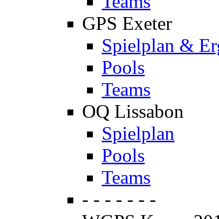
Teams
GPS Exeter
Spielplan & Er
Pools
Teams
OQ Lissabon
Spielplan
Pools
Teams
- - - - - - -