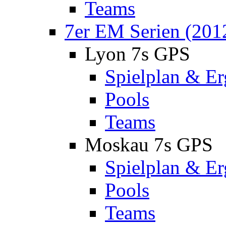
Teams
7er EM Serien (201
Lyon 7s GPS
Spielplan & Er
Pools
Teams
Moskau 7s GPS
Spielplan & Er
Pools
Teams