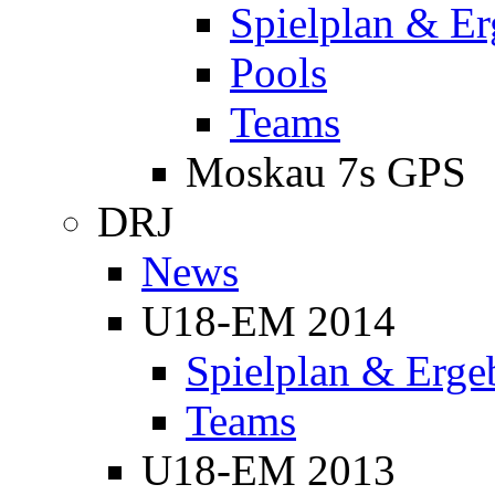
Spielplan & Er
Pools
Teams
Moskau 7s GPS
DRJ
News
U18-EM 2014
Spielplan & Erge
Teams
U18-EM 2013