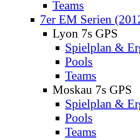
Teams
7er EM Serien (201
Lyon 7s GPS
Spielplan & Er
Pools
Teams
Moskau 7s GPS
Spielplan & Er
Pools
Teams