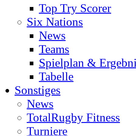
Top Try Scorer
Six Nations
News
Teams
Spielplan & Ergebni
Tabelle
Sonstiges
News
TotalRugby Fitness
Turniere