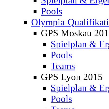
Spielplan & Erge
Pools
Olympia-Qualifikat
GPS Moskau 201
Spielplan & Er
Pools
Teams
GPS Lyon 2015
Spielplan & Er
Pools