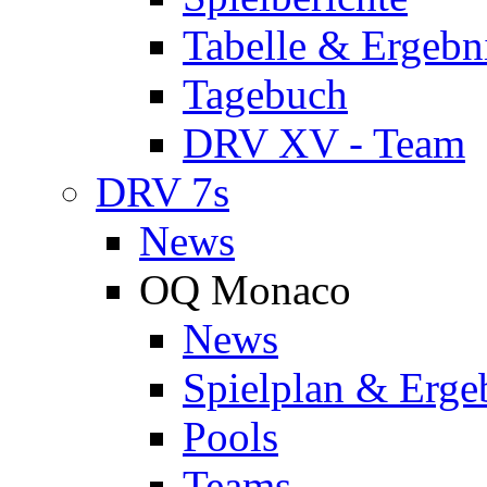
Tabelle & Ergebn
Tagebuch
DRV XV - Team
DRV 7s
News
OQ Monaco
News
Spielplan & Erge
Pools
Teams