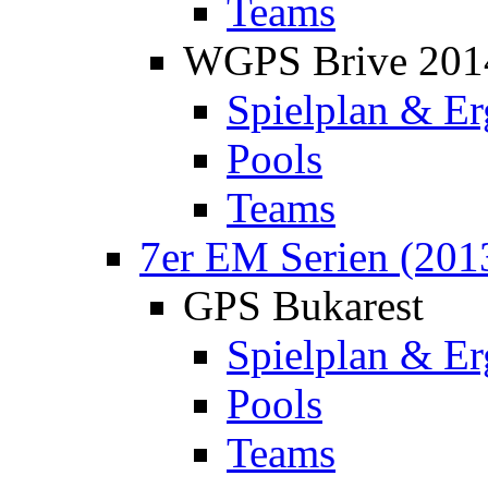
Teams
WGPS Brive 201
Spielplan & Er
Pools
Teams
7er EM Serien (201
GPS Bukarest
Spielplan & Er
Pools
Teams