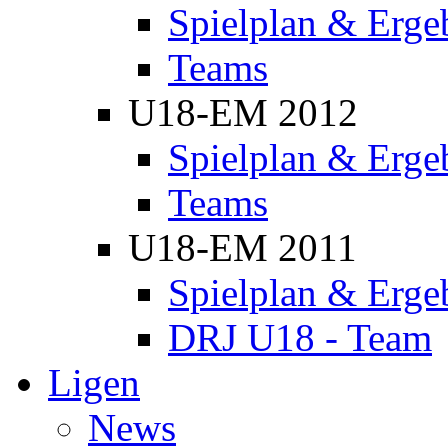
Spielplan & Erge
Teams
U18-EM 2012
Spielplan & Erge
Teams
U18-EM 2011
Spielplan & Erge
DRJ U18 - Team
Ligen
News