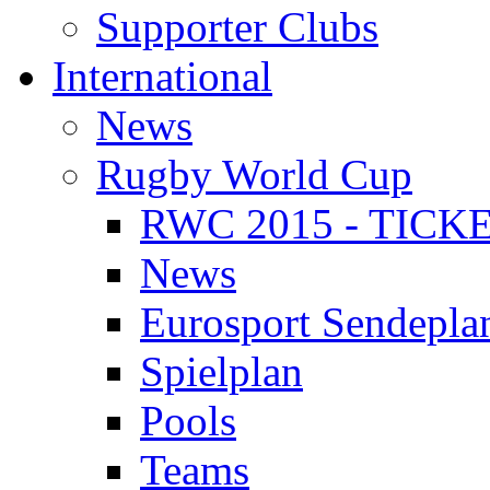
Supporter Clubs
International
News
Rugby World Cup
RWC 2015 - TICK
News
Eurosport Sendepla
Spielplan
Pools
Teams