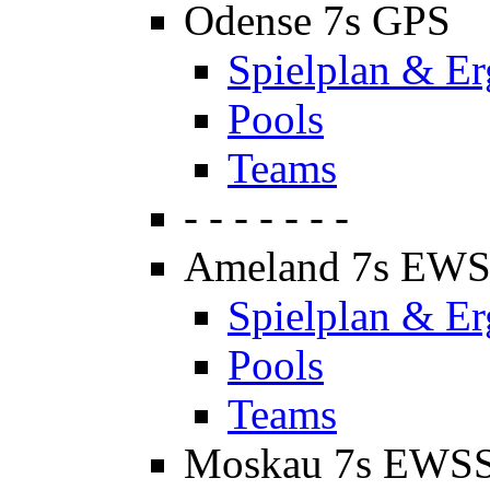
Odense 7s GPS
Spielplan & Er
Pools
Teams
- - - - - - -
Ameland 7s EW
Spielplan & Er
Pools
Teams
Moskau 7s EWS