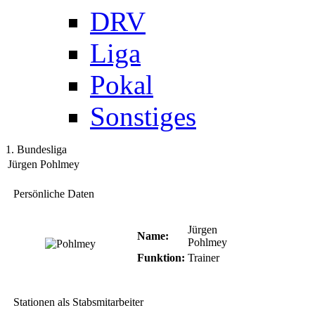
DRV
Liga
Pokal
Sonstiges
1. Bundesliga
Jürgen Pohlmey
Persönliche Daten
Jürgen
Name:
Pohlmey
Funktion:
Trainer
Stationen als Stabsmitarbeiter