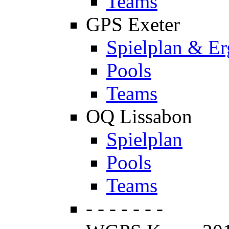
Teams
GPS Exeter
Spielplan & Er
Pools
Teams
OQ Lissabon
Spielplan
Pools
Teams
- - - - - - -