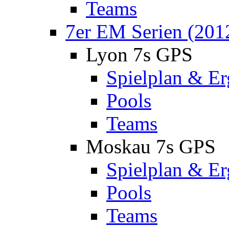
Teams
7er EM Serien (201
Lyon 7s GPS
Spielplan & Er
Pools
Teams
Moskau 7s GPS
Spielplan & Er
Pools
Teams