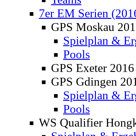
7er EM Serien (201
GPS Moskau 201
Spielplan & Er
Pools
GPS Exeter 2016
GPS Gdingen 20
Spielplan & Er
Pools
WS Qualifier Hong