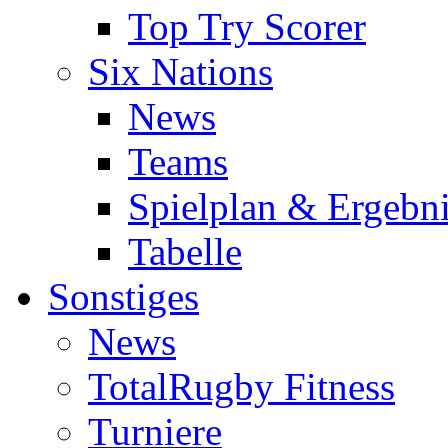
Top Try Scorer
Six Nations
News
Teams
Spielplan & Ergebni
Tabelle
Sonstiges
News
TotalRugby Fitness
Turniere