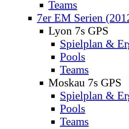
Teams
7er EM Serien (201
Lyon 7s GPS
Spielplan & Er
Pools
Teams
Moskau 7s GPS
Spielplan & Er
Pools
Teams