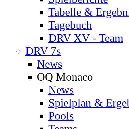
Tabelle & Ergebn
Tagebuch
DRV XV - Team
DRV 7s
News
OQ Monaco
News
Spielplan & Erge
Pools
Teams