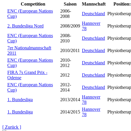
Competition
Saison
Mannschaft
Position:
ENC (European Nations
2006-
Deutschland
Physiotherap
Cup)
2008
Hannover
2. Bundesliga Nord
2008/2009
Physiotherap
78
ENC (European Nations
2008-
Deutschland
Physiotherap
Cup)
2010
7er Nationalmannschaft
2010/2011
Deutschland
Physiotherap
2011
ENC (European Nations
2010-
Deutschland
Physiotherap
Cup)
2012
FIRA 7s Grand Prix -
2012
Deutschland
Physiotherap
Odense
ENC (European Nations
2012-
Deutschland
Physiotherap
Cup)
2014
Hannover
1. Bundesliga
2013/2014
Physiotherap
78
Hannover
1. Bundesliga
2014/2015
Physiotherap
78
[ Zurück ]