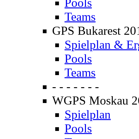
Pools
Teams
GPS Bukarest 20
Spielplan & Er
Pools
Teams
- - - - - - -
WGPS Moskau 2
Spielplan
Pools