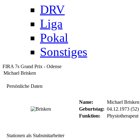
DRV
Liga
Pokal
Sonstiges
FIRA 7s Grand Prix - Odense
Michael Brisken
Persönliche Daten
Name:
Michael Briske
Geburtstag:
04.12.1973 (52)
Funktion:
Physiotherapeut
Stationen als Stabsmitarbeiter