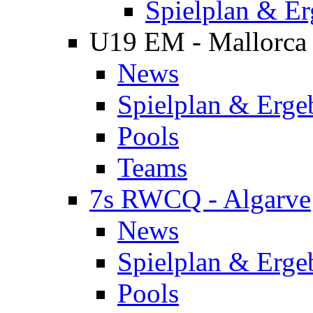
Spielplan & Er
U19 EM - Mallorca
News
Spielplan & Erge
Pools
Teams
7s RWCQ - Algarve
News
Spielplan & Erge
Pools