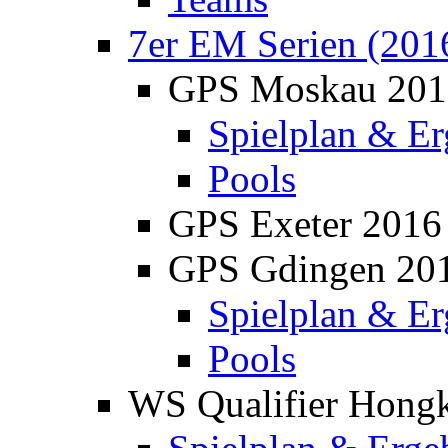
7er EM Serien (201
GPS Moskau 201
Spielplan & Er
Pools
GPS Exeter 2016
GPS Gdingen 20
Spielplan & Er
Pools
WS Qualifier Hong