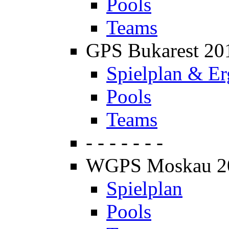
Pools
Teams
GPS Bukarest 20
Spielplan & Er
Pools
Teams
- - - - - - -
WGPS Moskau 2
Spielplan
Pools