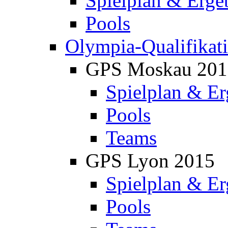
Spielplan & Erge
Pools
Olympia-Qualifikat
GPS Moskau 201
Spielplan & Er
Pools
Teams
GPS Lyon 2015
Spielplan & Er
Pools