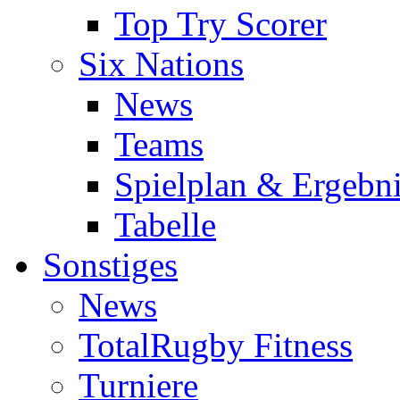
Top Try Scorer
Six Nations
News
Teams
Spielplan & Ergebni
Tabelle
Sonstiges
News
TotalRugby Fitness
Turniere