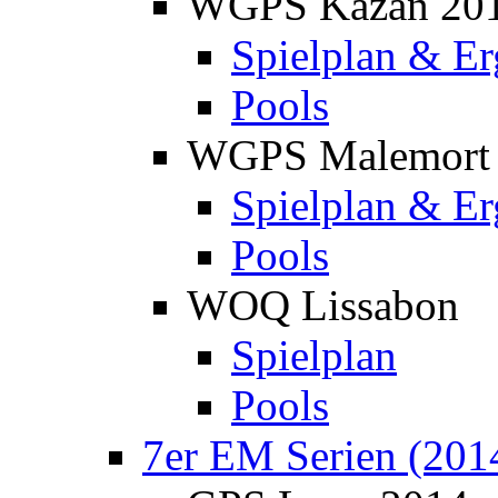
WGPS Kazan 20
Spielplan & Er
Pools
WGPS Malemort
Spielplan & Er
Pools
WOQ Lissabon
Spielplan
Pools
7er EM Serien (201