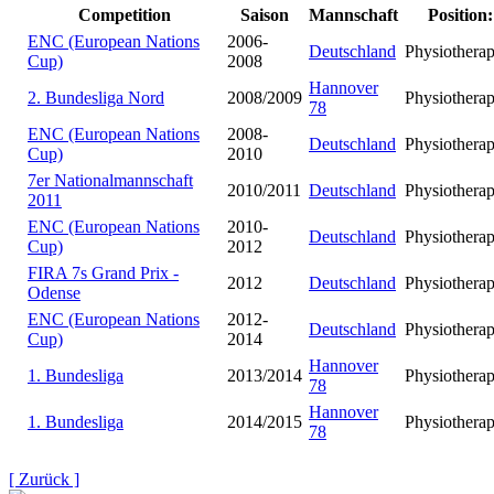
Competition
Saison
Mannschaft
Position:
ENC (European Nations
2006-
Deutschland
Physiotherap
Cup)
2008
Hannover
2. Bundesliga Nord
2008/2009
Physiotherap
78
ENC (European Nations
2008-
Deutschland
Physiotherap
Cup)
2010
7er Nationalmannschaft
2010/2011
Deutschland
Physiotherap
2011
ENC (European Nations
2010-
Deutschland
Physiotherap
Cup)
2012
FIRA 7s Grand Prix -
2012
Deutschland
Physiotherap
Odense
ENC (European Nations
2012-
Deutschland
Physiotherap
Cup)
2014
Hannover
1. Bundesliga
2013/2014
Physiotherap
78
Hannover
1. Bundesliga
2014/2015
Physiotherap
78
[ Zurück ]