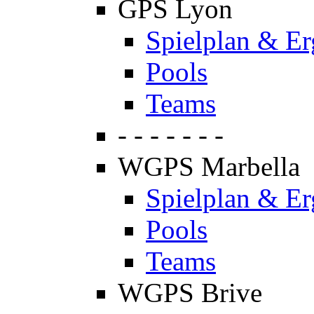
GPS Lyon
Spielplan & Er
Pools
Teams
- - - - - - -
WGPS Marbella
Spielplan & Er
Pools
Teams
WGPS Brive