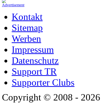
Kontakt
Sitemap
Werben
Impressum
Datenschutz
Support TR
Supporter Clubs
Copyright © 2008 - 2026