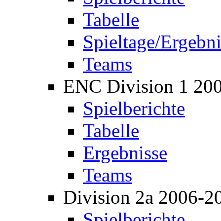
Tabelle
Spieltage/Ergebni
Teams
ENC Division 1 20
Spielberichte
Tabelle
Ergebnisse
Teams
Division 2a 2006-2
Spielberichte