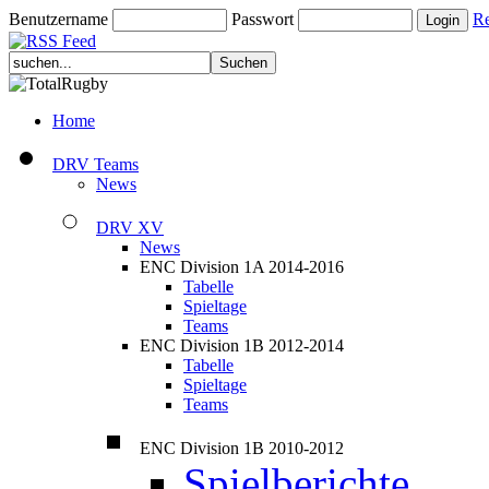
Benutzername
Passwort
Re
Home
DRV Teams
News
DRV XV
News
ENC Division 1A 2014-2016
Tabelle
Spieltage
Teams
ENC Division 1B 2012-2014
Tabelle
Spieltage
Teams
ENC Division 1B 2010-2012
Spielberichte