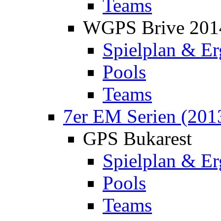
Teams
WGPS Brive 201
Spielplan & Er
Pools
Teams
7er EM Serien (201
GPS Bukarest
Spielplan & Er
Pools
Teams