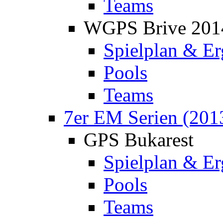
Teams
WGPS Brive 201
Spielplan & Er
Pools
Teams
7er EM Serien (201
GPS Bukarest
Spielplan & Er
Pools
Teams