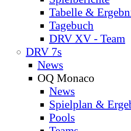
Tabelle & Ergebn
Tagebuch
DRV XV - Team
DRV 7s
News
OQ Monaco
News
Spielplan & Erge
Pools
Teams