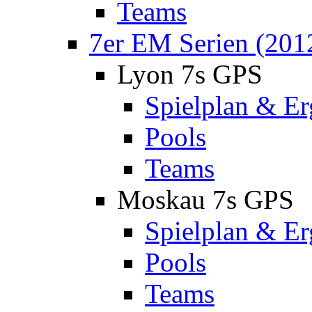
Teams
7er EM Serien (201
Lyon 7s GPS
Spielplan & Er
Pools
Teams
Moskau 7s GPS
Spielplan & Er
Pools
Teams