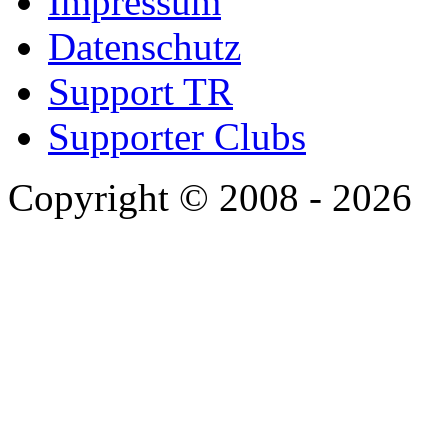
Impressum
Datenschutz
Support TR
Supporter Clubs
Copyright © 2008 - 2026