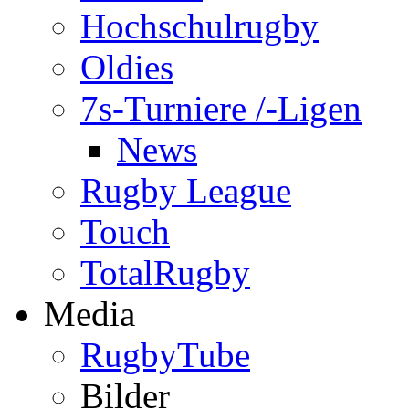
Hochschulrugby
Oldies
7s-Turniere /-Ligen
News
Rugby League
Touch
TotalRugby
Media
RugbyTube
Bilder