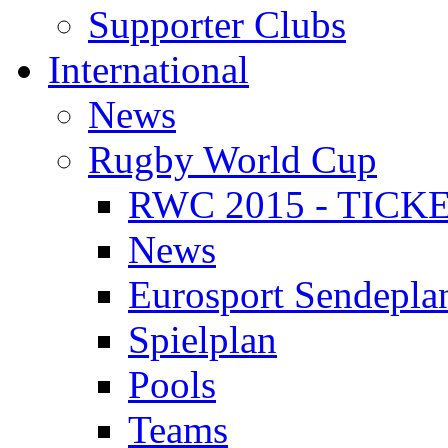
Supporter Clubs
International
News
Rugby World Cup
RWC 2015 - TICK
News
Eurosport Sendepla
Spielplan
Pools
Teams