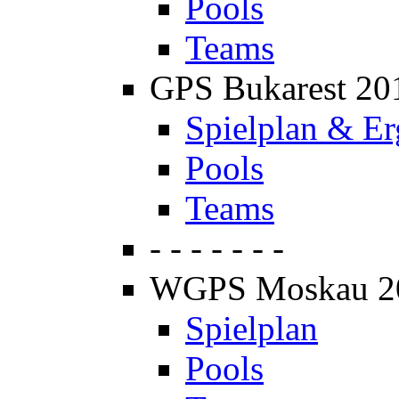
Pools
Teams
GPS Bukarest 20
Spielplan & Er
Pools
Teams
- - - - - - -
WGPS Moskau 2
Spielplan
Pools