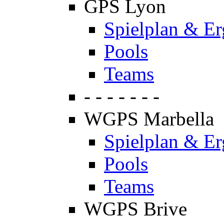
GPS Lyon
Spielplan & Er
Pools
Teams
- - - - - - -
WGPS Marbella
Spielplan & Er
Pools
Teams
WGPS Brive