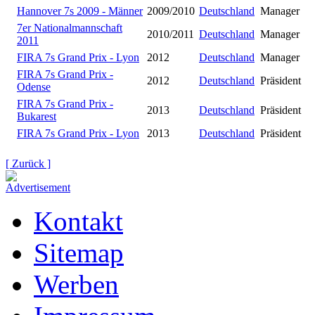
Hannover 7s 2009 - Männer
2009/2010
Deutschland
Manager
7er Nationalmannschaft
2010/2011
Deutschland
Manager
2011
FIRA 7s Grand Prix - Lyon
2012
Deutschland
Manager
FIRA 7s Grand Prix -
2012
Deutschland
Präsident
Odense
FIRA 7s Grand Prix -
2013
Deutschland
Präsident
Bukarest
FIRA 7s Grand Prix - Lyon
2013
Deutschland
Präsident
[ Zurück ]
Kontakt
Sitemap
Werben