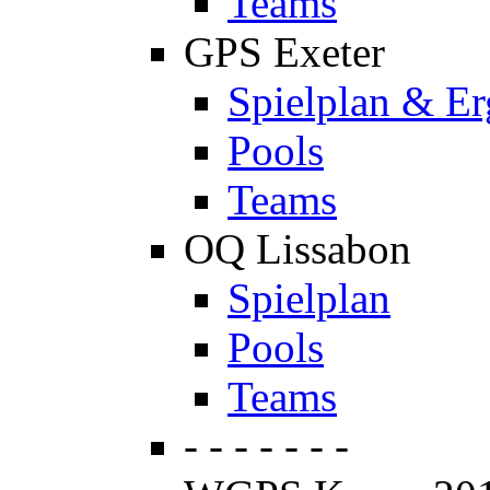
Teams
GPS Exeter
Spielplan & Er
Pools
Teams
OQ Lissabon
Spielplan
Pools
Teams
- - - - - - -