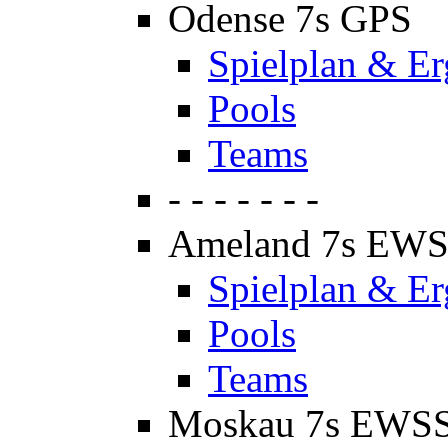
Odense 7s GPS
Spielplan & Er
Pools
Teams
- - - - - - -
Ameland 7s EW
Spielplan & Er
Pools
Teams
Moskau 7s EWS