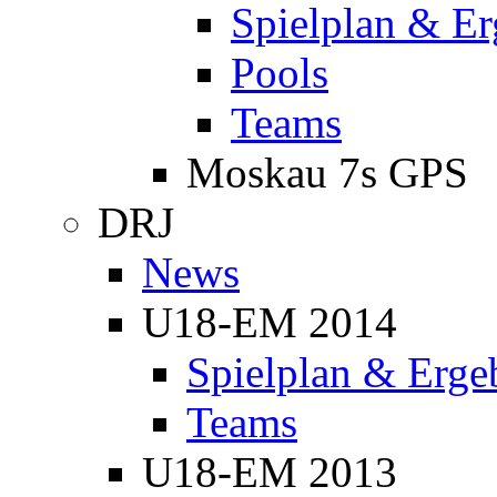
Spielplan & Er
Pools
Teams
Moskau 7s GPS
DRJ
News
U18-EM 2014
Spielplan & Erge
Teams
U18-EM 2013