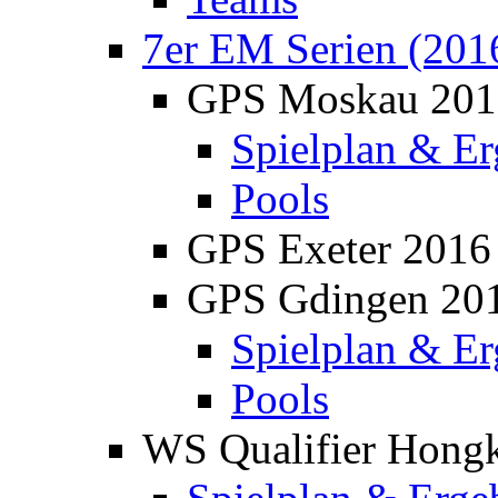
7er EM Serien (201
GPS Moskau 201
Spielplan & Er
Pools
GPS Exeter 2016
GPS Gdingen 20
Spielplan & Er
Pools
WS Qualifier Hong