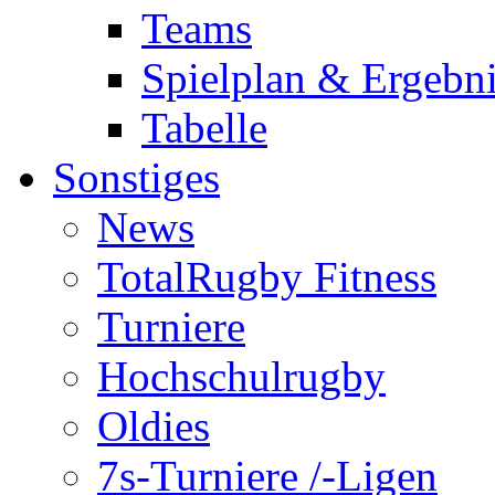
Teams
Spielplan & Ergebni
Tabelle
Sonstiges
News
TotalRugby Fitness
Turniere
Hochschulrugby
Oldies
7s-Turniere /-Ligen