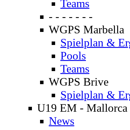
Teams
- - - - - - -
WGPS Marbella
Spielplan & Er
Pools
Teams
WGPS Brive
Spielplan & Er
U19 EM - Mallorca
News