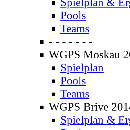
Spielplan & Er
Pools
Teams
- - - - - - -
WGPS Moskau 2
Spielplan
Pools
Teams
WGPS Brive 201
Spielplan & Er