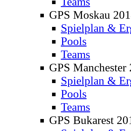
Teams
GPS Moskau 201
Spielplan & Er
Pools
Teams
GPS Manchester 
Spielplan & Er
Pools
Teams
GPS Bukarest 20