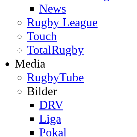
News
Rugby League
Touch
TotalRugby
Media
RugbyTube
Bilder
DRV
Liga
Pokal