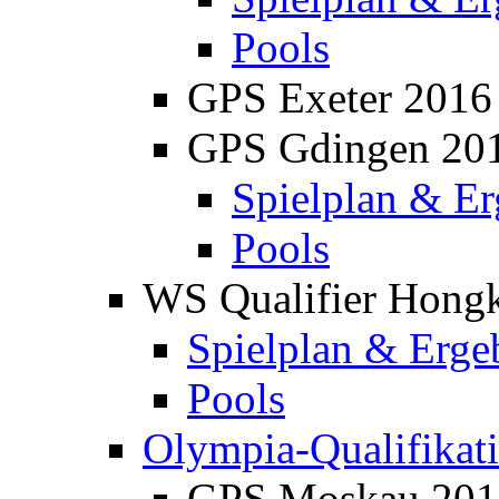
Pools
GPS Exeter 2016
GPS Gdingen 20
Spielplan & Er
Pools
WS Qualifier Hong
Spielplan & Erge
Pools
Olympia-Qualifikat
GPS Moskau 201