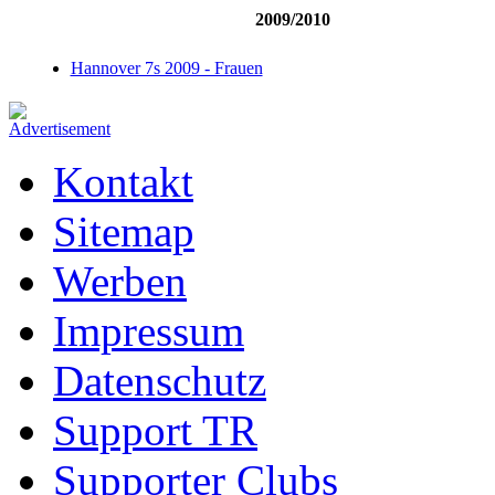
2009/2010
Hannover 7s 2009 - Frauen
Kontakt
Sitemap
Werben
Impressum
Datenschutz
Support TR
Supporter Clubs