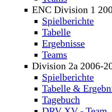
ENC Division 1 20
Spielberichte
Tabelle
Ergebnisse
Teams
Division 2a 2006-2
Spielberichte
Tabelle & Ergebn
Tagebuch
DRV XV - Team