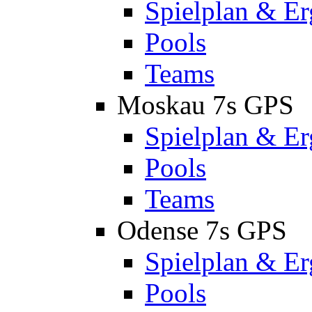
Spielplan & Er
Pools
Teams
Moskau 7s GPS
Spielplan & Er
Pools
Teams
Odense 7s GPS
Spielplan & Er
Pools