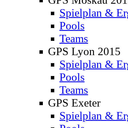
Spielplan & Er
Pools
Teams
GPS Lyon 2015
Spielplan & Er
Pools
Teams
GPS Exeter
Spielplan & Er