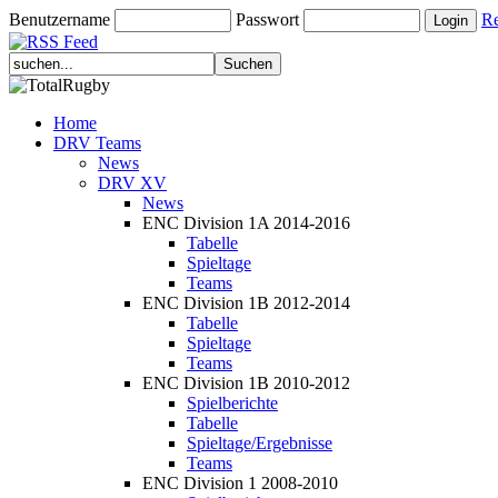
Benutzername
Passwort
Re
Home
DRV Teams
News
DRV XV
News
ENC Division 1A 2014-2016
Tabelle
Spieltage
Teams
ENC Division 1B 2012-2014
Tabelle
Spieltage
Teams
ENC Division 1B 2010-2012
Spielberichte
Tabelle
Spieltage/Ergebnisse
Teams
ENC Division 1 2008-2010