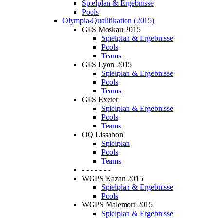
Spielplan & Ergebnisse
Pools
Olympia-Qualifikation (2015)
GPS Moskau 2015
Spielplan & Ergebnisse
Pools
Teams
GPS Lyon 2015
Spielplan & Ergebnisse
Pools
Teams
GPS Exeter
Spielplan & Ergebnisse
Pools
Teams
OQ Lissabon
Spielplan
Pools
Teams
- - - - - - -
WGPS Kazan 2015
Spielplan & Ergebnisse
Pools
WGPS Malemort 2015
Spielplan & Ergebnisse