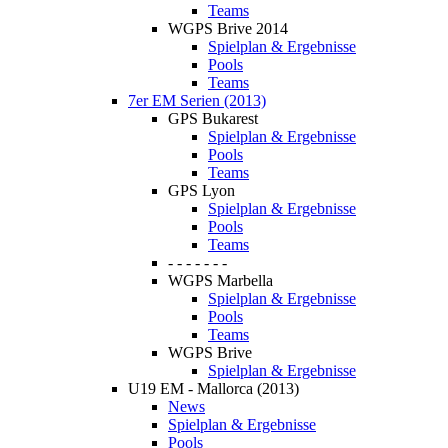
Teams
WGPS Brive 2014
Spielplan & Ergebnisse
Pools
Teams
7er EM Serien (2013)
GPS Bukarest
Spielplan & Ergebnisse
Pools
Teams
GPS Lyon
Spielplan & Ergebnisse
Pools
Teams
- - - - - - -
WGPS Marbella
Spielplan & Ergebnisse
Pools
Teams
WGPS Brive
Spielplan & Ergebnisse
U19 EM - Mallorca (2013)
News
Spielplan & Ergebnisse
Pools