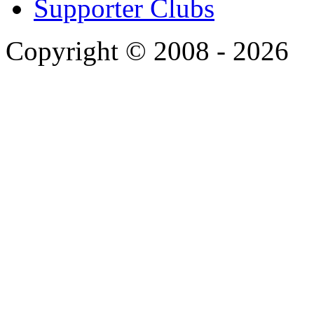
Supporter Clubs
Copyright © 2008 - 2026