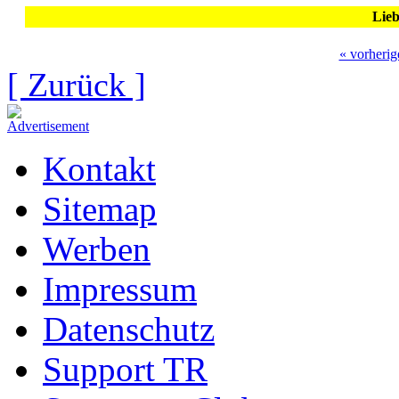
Lieb
« vorherig
[ Zurück ]
Kontakt
Sitemap
Werben
Impressum
Datenschutz
Support TR