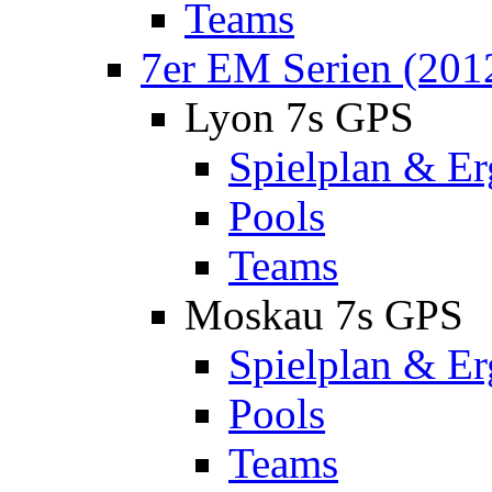
Teams
7er EM Serien (201
Lyon 7s GPS
Spielplan & Er
Pools
Teams
Moskau 7s GPS
Spielplan & Er
Pools
Teams