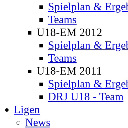
Spielplan & Erge
Teams
U18-EM 2012
Spielplan & Erge
Teams
U18-EM 2011
Spielplan & Erge
DRJ U18 - Team
Ligen
News