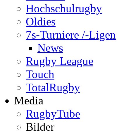
Hochschulrugby
Oldies
7s-Turniere /-Ligen
News
Rugby League
Touch
TotalRugby
Media
RugbyTube
Bilder