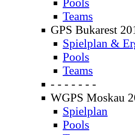
Pools
Teams
GPS Bukarest 20
Spielplan & Er
Pools
Teams
- - - - - - -
WGPS Moskau 2
Spielplan
Pools