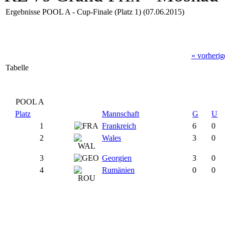
Ergebnisse POOL A - Cup-Finale (Platz 1) (07.06.2015)
« vorherig
Tabelle
POOL A
Platz
Mannschaft
G
U
1
Frankreich
6
0
2
Wales
3
0
3
Georgien
3
0
4
Rumänien
0
0