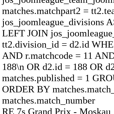
matches.matchpart2 = tt2.
jos_joomleague_divisions AS
LEFT JOIN jos_joomleague
tt2.division_id = d2.id WH
AND r.matchcode = 11 AND 
188\n OR d2.id = 188 OR d2
matches.published = 1 GRO
ORDER BY matches.match_
matches.match_number
RE 7s Grand Prix - Moskau