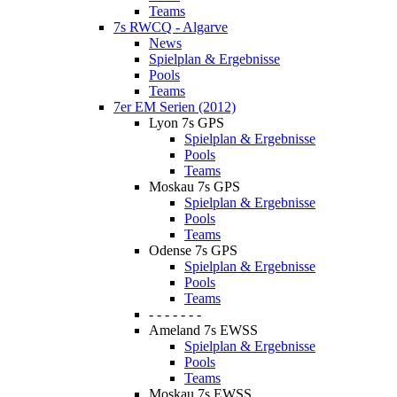
Teams
7s RWCQ - Algarve
News
Spielplan & Ergebnisse
Pools
Teams
7er EM Serien (2012)
Lyon 7s GPS
Spielplan & Ergebnisse
Pools
Teams
Moskau 7s GPS
Spielplan & Ergebnisse
Pools
Teams
Odense 7s GPS
Spielplan & Ergebnisse
Pools
Teams
- - - - - - -
Ameland 7s EWSS
Spielplan & Ergebnisse
Pools
Teams
Moskau 7s EWSS