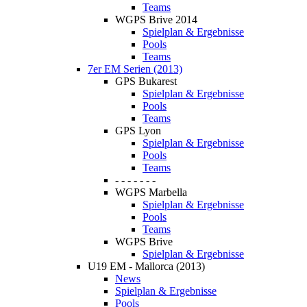
Teams
WGPS Brive 2014
Spielplan & Ergebnisse
Pools
Teams
7er EM Serien (2013)
GPS Bukarest
Spielplan & Ergebnisse
Pools
Teams
GPS Lyon
Spielplan & Ergebnisse
Pools
Teams
- - - - - - -
WGPS Marbella
Spielplan & Ergebnisse
Pools
Teams
WGPS Brive
Spielplan & Ergebnisse
U19 EM - Mallorca (2013)
News
Spielplan & Ergebnisse
Pools