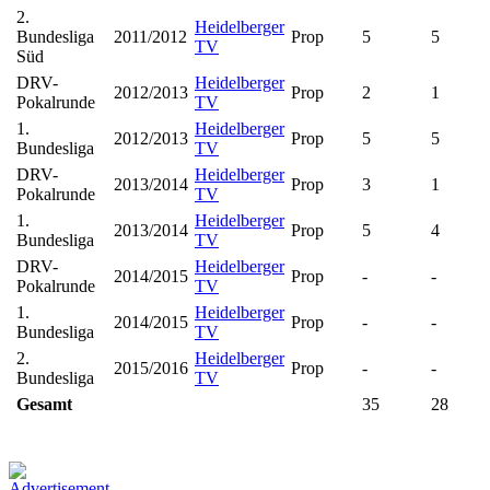
2.
Heidelberger
Bundesliga
2011/2012
Prop
5
5
TV
Süd
DRV-
Heidelberger
2012/2013
Prop
2
1
Pokalrunde
TV
1.
Heidelberger
2012/2013
Prop
5
5
Bundesliga
TV
DRV-
Heidelberger
2013/2014
Prop
3
1
Pokalrunde
TV
1.
Heidelberger
2013/2014
Prop
5
4
Bundesliga
TV
DRV-
Heidelberger
2014/2015
Prop
-
-
Pokalrunde
TV
1.
Heidelberger
2014/2015
Prop
-
-
Bundesliga
TV
2.
Heidelberger
2015/2016
Prop
-
-
Bundesliga
TV
Gesamt
35
28