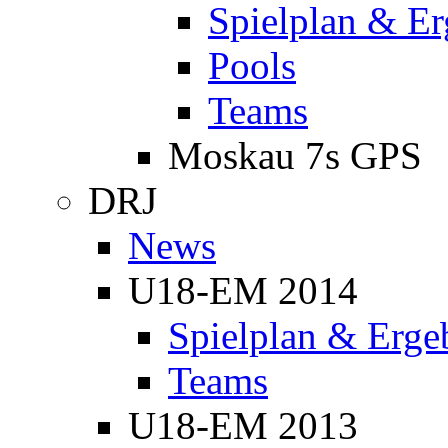
Spielplan & Er
Pools
Teams
Moskau 7s GPS
DRJ
News
U18-EM 2014
Spielplan & Erge
Teams
U18-EM 2013