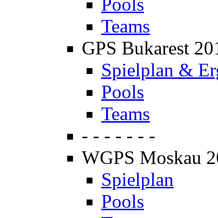
Pools
Teams
GPS Bukarest 20
Spielplan & Er
Pools
Teams
- - - - - - -
WGPS Moskau 2
Spielplan
Pools