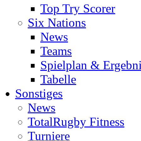
Top Try Scorer
Six Nations
News
Teams
Spielplan & Ergebni
Tabelle
Sonstiges
News
TotalRugby Fitness
Turniere