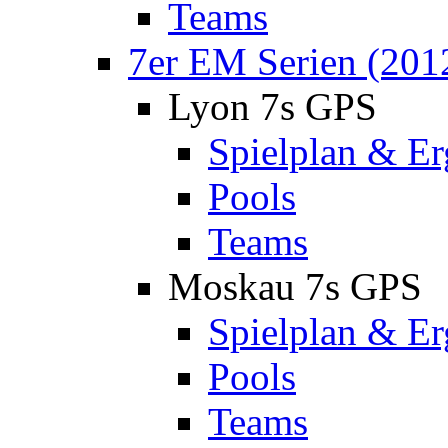
Teams
7er EM Serien (201
Lyon 7s GPS
Spielplan & Er
Pools
Teams
Moskau 7s GPS
Spielplan & Er
Pools
Teams