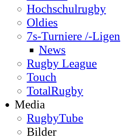
Hochschulrugby
Oldies
7s-Turniere /-Ligen
News
Rugby League
Touch
TotalRugby
Media
RugbyTube
Bilder