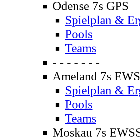
Odense 7s GPS
Spielplan & Er
Pools
Teams
- - - - - - -
Ameland 7s EW
Spielplan & Er
Pools
Teams
Moskau 7s EWS