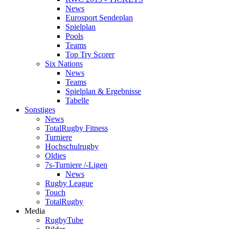
News
Eurosport Sendeplan
Spielplan
Pools
Teams
Top Try Scorer
Six Nations
News
Teams
Spielplan & Ergebnisse
Tabelle
Sonstiges
News
TotalRugby Fitness
Turniere
Hochschulrugby
Oldies
7s-Turniere /-Ligen
News
Rugby League
Touch
TotalRugby
Media
RugbyTube