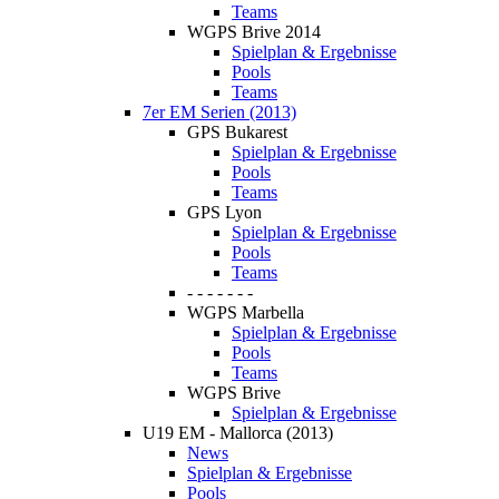
Teams
WGPS Brive 2014
Spielplan & Ergebnisse
Pools
Teams
7er EM Serien (2013)
GPS Bukarest
Spielplan & Ergebnisse
Pools
Teams
GPS Lyon
Spielplan & Ergebnisse
Pools
Teams
- - - - - - -
WGPS Marbella
Spielplan & Ergebnisse
Pools
Teams
WGPS Brive
Spielplan & Ergebnisse
U19 EM - Mallorca (2013)
News
Spielplan & Ergebnisse
Pools