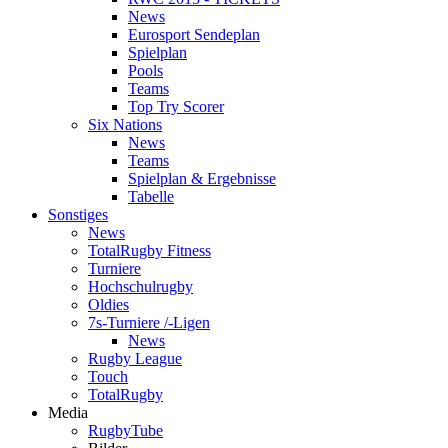
News
Eurosport Sendeplan
Spielplan
Pools
Teams
Top Try Scorer
Six Nations
News
Teams
Spielplan & Ergebnisse
Tabelle
Sonstiges
News
TotalRugby Fitness
Turniere
Hochschulrugby
Oldies
7s-Turniere /-Ligen
News
Rugby League
Touch
TotalRugby
Media
RugbyTube