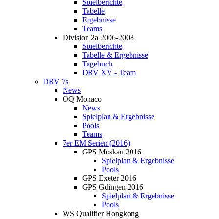
Spielberichte
Tabelle
Ergebnisse
Teams
Division 2a 2006-2008
Spielberichte
Tabelle & Ergebnisse
Tagebuch
DRV XV - Team
DRV 7s
News
OQ Monaco
News
Spielplan & Ergebnisse
Pools
Teams
7er EM Serien (2016)
GPS Moskau 2016
Spielplan & Ergebnisse
Pools
GPS Exeter 2016
GPS Gdingen 2016
Spielplan & Ergebnisse
Pools
WS Qualifier Hongkong