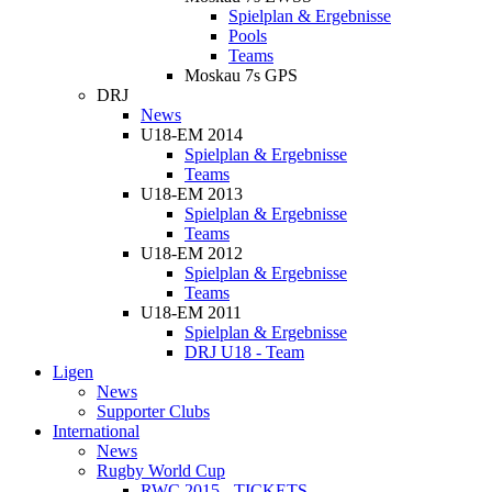
Spielplan & Ergebnisse
Pools
Teams
Moskau 7s GPS
DRJ
News
U18-EM 2014
Spielplan & Ergebnisse
Teams
U18-EM 2013
Spielplan & Ergebnisse
Teams
U18-EM 2012
Spielplan & Ergebnisse
Teams
U18-EM 2011
Spielplan & Ergebnisse
DRJ U18 - Team
Ligen
News
Supporter Clubs
International
News
Rugby World Cup
RWC 2015 - TICKETS