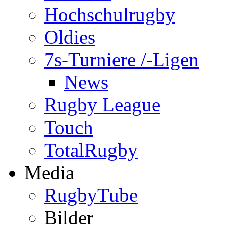
Hochschulrugby
Oldies
7s-Turniere /-Ligen
News
Rugby League
Touch
TotalRugby
Media
RugbyTube
Bilder