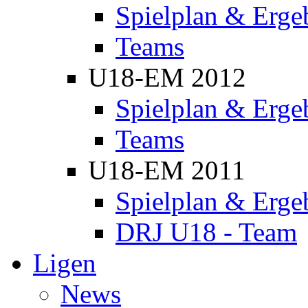
Spielplan & Erge
Teams
U18-EM 2012
Spielplan & Erge
Teams
U18-EM 2011
Spielplan & Erge
DRJ U18 - Team
Ligen
News