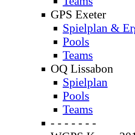
Teams
GPS Exeter
Spielplan & Er
Pools
Teams
OQ Lissabon
Spielplan
Pools
Teams
- - - - - - -