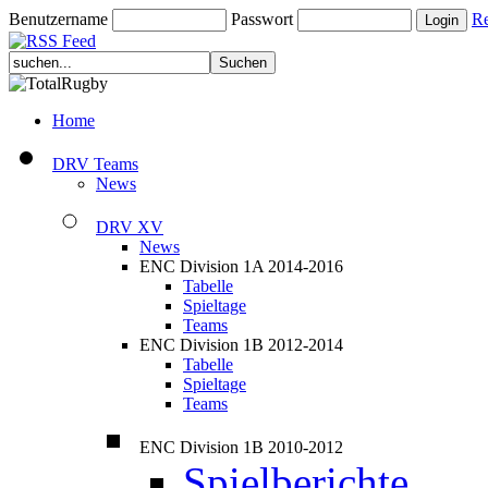
Benutzername
Passwort
Re
Home
DRV Teams
News
DRV XV
News
ENC Division 1A 2014-2016
Tabelle
Spieltage
Teams
ENC Division 1B 2012-2014
Tabelle
Spieltage
Teams
ENC Division 1B 2010-2012
Spielberichte