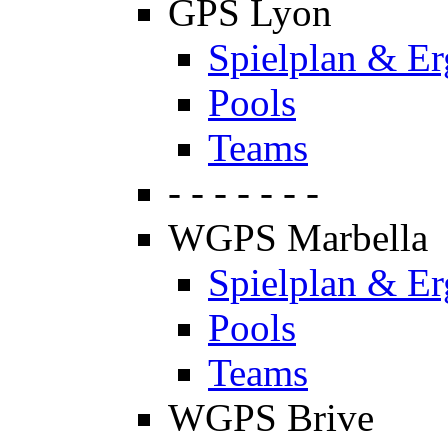
GPS Lyon
Spielplan & Er
Pools
Teams
- - - - - - -
WGPS Marbella
Spielplan & Er
Pools
Teams
WGPS Brive