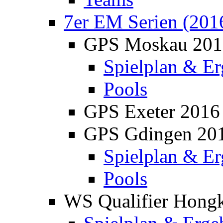
7er EM Serien (201
GPS Moskau 201
Spielplan & Er
Pools
GPS Exeter 2016
GPS Gdingen 20
Spielplan & Er
Pools
WS Qualifier Hong