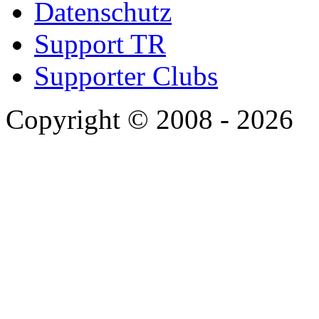
Datenschutz
Support TR
Supporter Clubs
Copyright © 2008 - 2026