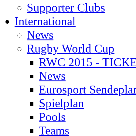
Supporter Clubs
International
News
Rugby World Cup
RWC 2015 - TICK
News
Eurosport Sendepla
Spielplan
Pools
Teams