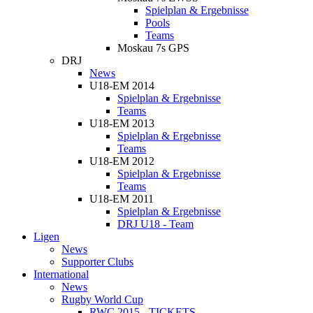
Spielplan & Ergebnisse
Pools
Teams
Moskau 7s GPS
DRJ
News
U18-EM 2014
Spielplan & Ergebnisse
Teams
U18-EM 2013
Spielplan & Ergebnisse
Teams
U18-EM 2012
Spielplan & Ergebnisse
Teams
U18-EM 2011
Spielplan & Ergebnisse
DRJ U18 - Team
Ligen
News
Supporter Clubs
International
News
Rugby World Cup
RWC 2015 - TICKETS