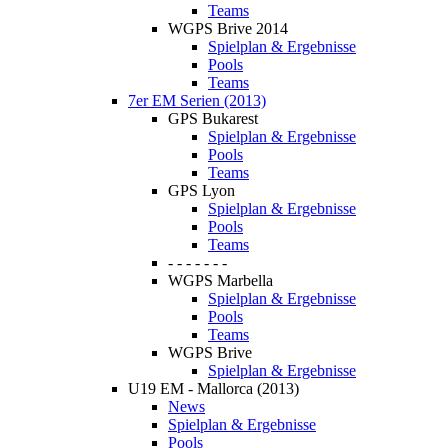
Teams
WGPS Brive 2014
Spielplan & Ergebnisse
Pools
Teams
7er EM Serien (2013)
GPS Bukarest
Spielplan & Ergebnisse
Pools
Teams
GPS Lyon
Spielplan & Ergebnisse
Pools
Teams
- - - - - - -
WGPS Marbella
Spielplan & Ergebnisse
Pools
Teams
WGPS Brive
Spielplan & Ergebnisse
U19 EM - Mallorca (2013)
News
Spielplan & Ergebnisse
Pools