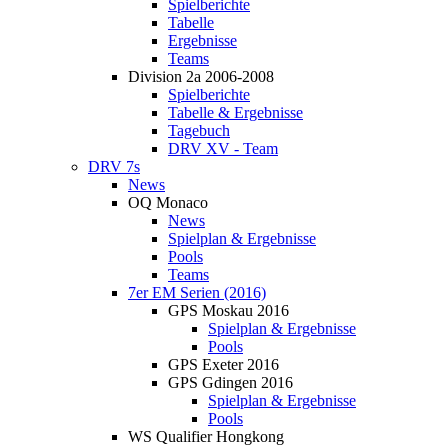
Spielberichte
Tabelle
Ergebnisse
Teams
Division 2a 2006-2008
Spielberichte
Tabelle & Ergebnisse
Tagebuch
DRV XV - Team
DRV 7s
News
OQ Monaco
News
Spielplan & Ergebnisse
Pools
Teams
7er EM Serien (2016)
GPS Moskau 2016
Spielplan & Ergebnisse
Pools
GPS Exeter 2016
GPS Gdingen 2016
Spielplan & Ergebnisse
Pools
WS Qualifier Hongkong